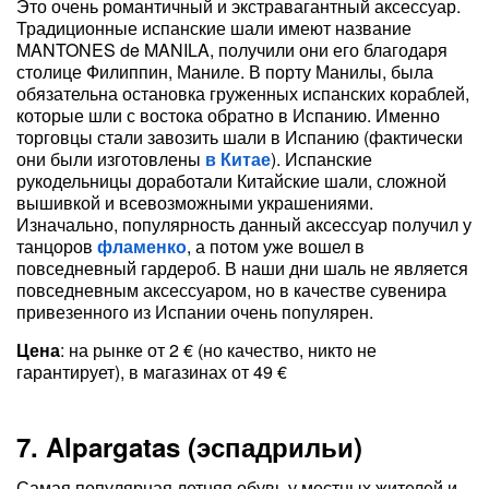
Это очень романтичный и экстравагантный аксессуар.
Традиционные испанские шали имеют название
MANTONES de MANILA, получили они его благодаря
столице Филиппин, Маниле. В порту Манилы, была
обязательна остановка груженных испанских кораблей,
которые шли с востока обратно в Испанию. Именно
торговцы стали завозить шали в Испанию (фактически
они были изготовлены
в Китае
). Испанские
рукодельницы доработали Китайские шали, сложной
вышивкой и всевозможными украшениями.
Изначально, популярность данный аксессуар получил у
танцоров
фламенко
, а потом уже вошел в
повседневный гардероб. В наши дни шаль не является
повседневным аксессуаром, но в качестве сувенира
привезенного из Испании очень популярен.
Цена
: на рынке от 2 € (но качество, никто не
гарантирует), в магазинах от 49 €
7. Alpargatas (эспадрильи)
Самая популярная летняя обувь у местных жителей и