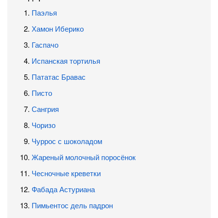
Паэлья
Хамон Иберико
Гаспачо
Испанская тортилья
Пататас Бравас
Писто
Сангрия
Чоризо
Чуррос с шоколадом
Жареный молочный поросёнок
Чесночные креветки
Фабада Астуриана
Пимьентос дель падрон