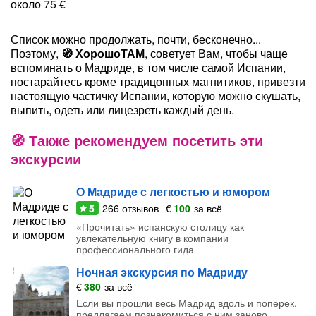
около 75 €
Список можно продолжать, почти, бесконечно...
Поэтому,
Хорошо
ТАМ
, советует Вам, чтобы чаще
вспоминать о Мадриде, в том числе самой Испании,
постарайтесь кроме традицонных магнитиков, привезти
настоящую частичку Испании, которую можно скушать,
выпить, одеть или лицезреть каждый день.
Также рекомендуем посетить эти
экскурсии
О Мадриде с легкостью и юмором
5
266
отзывов
€
100
за всё
«Прочитать» испанскую столицу как
увлекательную книгу в компании
профессионального гида
Ночная экскурсия по Мадриду
€
380
за всё
Если вы прошли весь Мадрид вдоль и поперек,
предлагаем познакомиться с ним заново