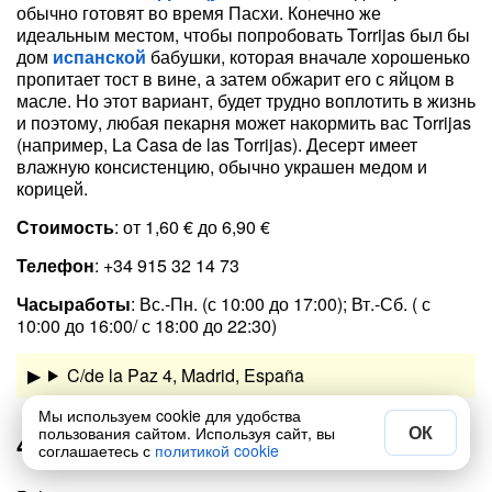
обычно готовят во время Пасхи. Конечно же
идеальным местом, чтобы попробовать Torrijas был бы
дом
испанской
бабушки, которая вначале хорошенько
пропитает тост в вине, а затем обжарит его с яйцом в
масле. Но этот вариант, будет трудно воплотить в жизнь
и поэтому, любая пекарня может накормить вас Torrijas
(например, La Casa de las Torrijas). Десерт имеет
влажную консистенцию, обычно украшен медом и
корицей.
Стоимость
: от 1,60 € до 6,90 €
Телефон
: +34 915 32 14 73
Часы
работы
: Вс.-Пн. (с 10:00 до 17:00); Вт.-Сб. ( с
10:00 до 16:00/ с 18:00 до 22:30)
C/de la Paz 4, Madrid, España
Мы используем cookie для удобства
ОК
пользования сайтом. Используя сайт, вы
4. Palmeras
соглашаетесь с
политикой cookie