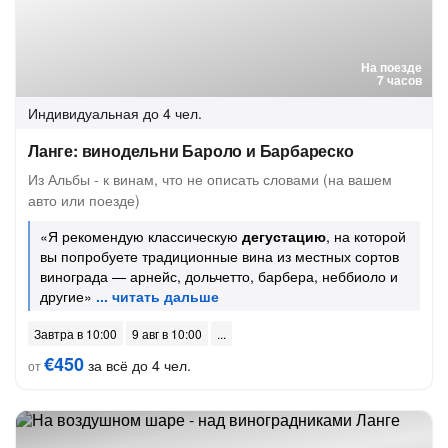
На поезде
7 часов
Индивидуальная
до 4 чел.
Ланге: винодельни Бароло и Барбареско
Из Альбы - к винам, что не описать словами (на вашем
авто или поезде)
«Я рекомендую классическую
дегустацию
, на которой
вы попробуете традиционные вина из местных сортов
винограда — арнейс, дольчетто, барбера, неббиоло и
другие»
Завтра в 10:00
9 авг в 10:00
€450
за всё до 4 чел.
от