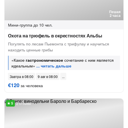
Пешая
2 часа
Мини-группа
до 10 чел.
Охота на трюфель в окрестностях Альбы
Погулять по лесам Пьемонта с трифулау и научиться
находить ценные грибы
«Какое
гастрономическое
сочетание с ним является
идеальным»
Завтра в 08:00
9 авг в 08:00
€120
за человека
2 отзыва