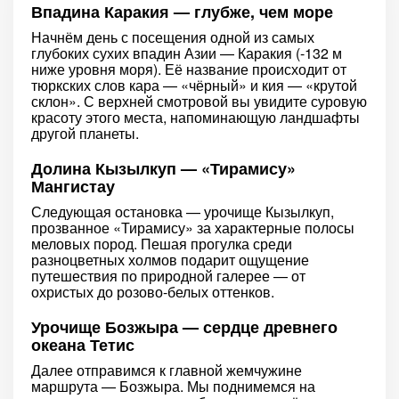
Впадина Каракия — глубже, чем море
Начнём день с посещения одной из самых
глубоких сухих впадин Азии — Каракия (-132 м
ниже уровня моря). Её название происходит от
тюркских слов кара — «чёрный» и кия — «крутой
склон». С верхней смотровой вы увидите суровую
красоту этого места, напоминающую ландшафты
другой планеты.
Долина Кызылкуп — «Тирамису»
Мангистау
Следующая остановка — урочище Кызылкуп,
прозванное «Тирамису» за характерные полосы
меловых пород. Пешая прогулка среди
разноцветных холмов подарит ощущение
путешествия по природной галерее — от
охристых до розово-белых оттенков.
Урочище Бозжыра — сердце древнего
океана Тетис
Далее отправимся к главной жемчужине
маршрута — Бозжыра. Мы поднимемся на