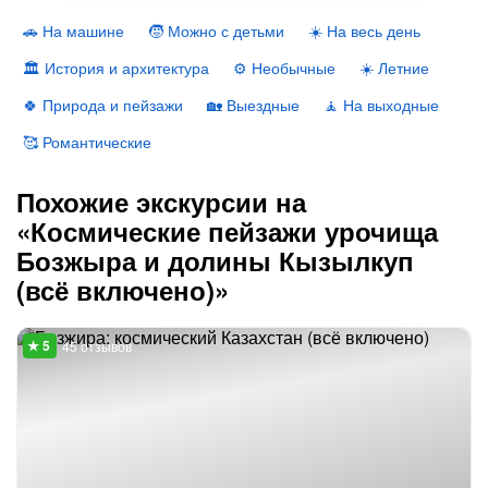
🚗 На машине
🧒 Можно с детьми
☀️ На весь день
🏛 История и архитектура
⚙️ Необычные
☀️ Летние
🍀 Природа и пейзажи
🏡 Выездные
🧘 На выходные
🥰 Романтические
Похожие экскурсии на
«Космические пейзажи урочища
Бозжыра и долины Кызылкуп
(всё включено)»
45 отзывов