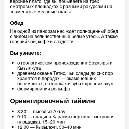
верхнее плато, где вы побываете на трёх
смотровых площадках с разными ракурсами на
знаменитые меловые скалы.
Обед
На одной из панорам нас ждёт полноценный обед
с видом на величественные белые утёсы. А также
горячий чай, кофе и сладости.
Вы узнаете:
о геологическом происхождении Бозжыры и
Кызылкупа
древнем океане Тетис, чьи следы до сих пор
хранятся в породах — окаменевших
белемнитах, позвонках и зубах древних акул
формировании рельефа
Ориентировочный тайминг
8:30 — выезд из Актау
9:10 — впадина Каракия (верхняя смотровая
площадка), 15–20 мин
12:00 — Кызылкуп, 30–40 мин