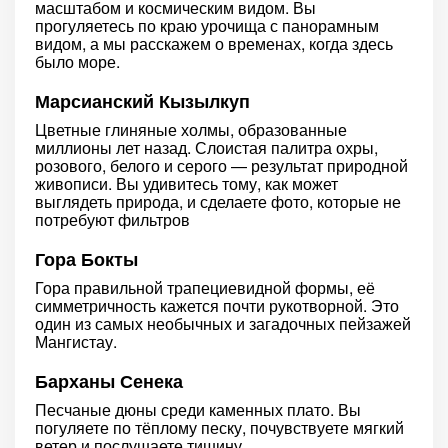
масштабом и космическим видом. Вы
прогуляетесь по краю урочища с панорамным
видом, а мы расскажем о временах, когда здесь
было море.
Марсианский Кызылкуп
Цветные глиняные холмы, образованные
миллионы лет назад. Слоистая палитра охры,
розового, белого и серого — результат природной
живописи. Вы удивитесь тому, как может
выглядеть природа, и сделаете фото, которые не
потребуют фильтров
Гора Бокты
Гора правильной трапециевидной формы, её
симметричность кажется почти рукотворной. Это
один из самых необычных и загадочных пейзажей
Мангистау.
Барханы Сенека
Песчаные дюны среди каменных плато. Вы
погуляете по тёплому песку, почувствуете мягкий
ветер и послушаете тишину.