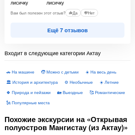
+2
Вам был полезен этот отзыв?
Да
Нет
Ещё 7 отзывов
Входит в следующие категории Актау
🚗 На машине
🧒 Можно с детьми
☀️ На весь день
🏛 История и архитектура
⚙️ Необычные
☀️ Летние
🍀 Природа и пейзажи
🏡 Выездные
🥰 Романтические
🗽 Популярные места
Похожие экскурсии на «Открывая
полуостров Мангистау (из Актау)»