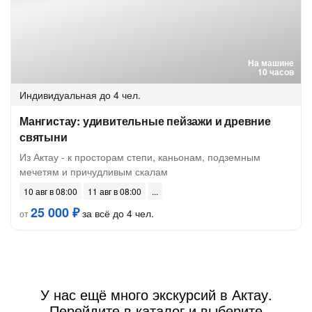
На машине
10 часов
Индивидуальная
до 4 чел.
Мангистау: удивительные пейзажи и древние
святыни
Из Актау - к просторам степи, каньонам, подземным
мечетям и причудливым скалам
10 авг в 08:00
11 авг в 08:00
25 000 ₽
за всё до 4 чел.
от
У нас ещё много экскурсий в Актау.
Перейдите в каталог и выберите