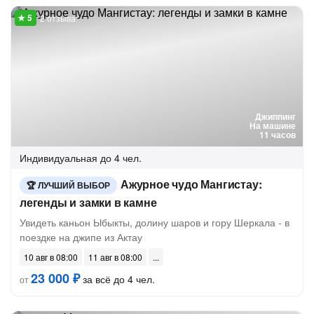
2 отзыва
Джиппинг
На машине
11 часов
Индивидуальная
до 4 чел.
Ажурное чудо Мангистау:
ЛУЧШИЙ ВЫБОР
легенды и замки в камне
Увидеть каньон Ыбыкты, долину шаров и гору Шеркала - в
поездке на джипе из Актау
10 авг в 08:00
11 авг в 08:00
23 000 ₽
за всё до 4 чел.
от