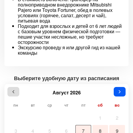
полноприводном внедорожнике Mitsubishi
Pajero или Toyota Fortuner, обед в полевых
условиях (горячее, салат, десерт и чай),
питьевая вода
Подходит для взрослых и детей от 6 лет людей
с базовым уровнем физической подготовки —
пешие участки несложные, но требуют
осторожности
Экскурсию проведу я или другой гид из нашей
команды
Выберите удобную дату из расписания
Август 2026
пн
вт
ср
чт
пт
сб
вс
1
2
3
4
5
6
7
8
9