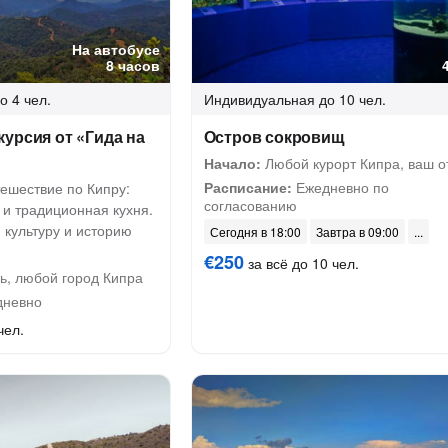
На автобусе
8 часов
о 4 чел.
Индивидуальная
до 10 чел.
урсия от «Гида на
Остров сокровищ
Начало:
Любой курорт Кипра, ваш о
Расписание:
Ежедневно по
ешествие по Кипру:
согласованию
 и традиционная кухня.
 культуру и историю
Сегодня в 18:00
Завтра в 09:00
€250
за всё до 10 чел.
ь, любой город Кипра
невно
чел.