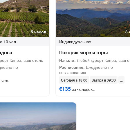
5 часов
8 
о 10 чел.
Индивидуальная
одоса
Покоряя море и горы
рорт Кипра, ваш отель
Начало:
Любой курорт Кипра, ваш о
невно по
Расписание:
Ежедневно по
согласованию
 чел.
Сегодня в 18:00
Завтра в 09:00
€135
за человека