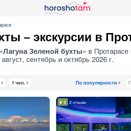
арасе
ухты
– экскурсии в Про
«
» в Протарасе 
Лагуна Зеленой бухты
август, сентябрь и октябрь 2026 г.
1 чел.
По популярности
2 отзыва