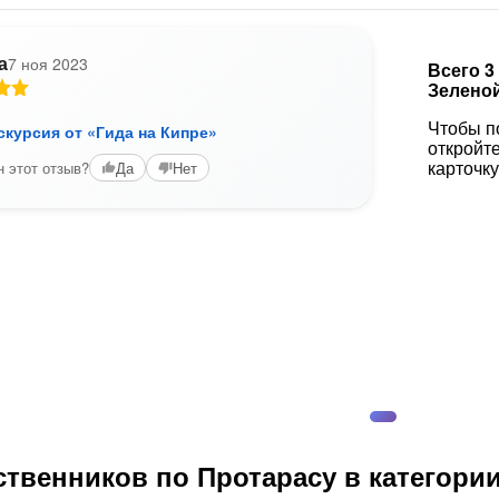
а
7 ноя 2023
Всего 3
Зелено
Чтобы п
курсия от «Гида на Кипре»
откройт
карточку
 этот отзыв?
Да
Нет
твенников по Протарасу в категори