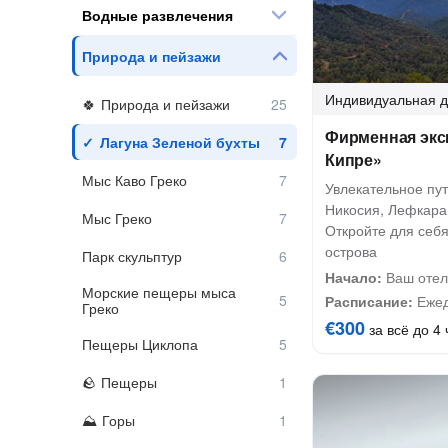
Водные развлечения
Природа и пейзажи
Индивидуальная
д
Природа и пейзажи
Фирменная экск
Лагуна Зеленой бухты
Кипре»
Мыс Каво Греко
Увлекательное пут
Никосия, Лефкара
Мыс Греко
Откройте для себя
острова
Парк скульптур
Начало:
Ваш отел
Морские пещеры мыса
Расписание:
Ежед
Греко
€300
за всё до 4 
Пещеры Циклопа
Пещеры
Горы