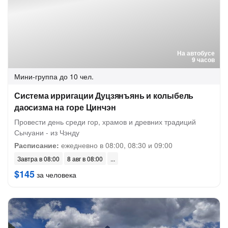
На автобусе
9 часов
Мини-группа
до 10 чел.
Система ирригации Дуцзянъянь и колыбель
даосизма на горе Цинчэн
Провести день среди гор, храмов и древних традиций
Сычуани - из Чэнду
Расписание:
ежедневно в 08:00, 08:30 и 09:00
Завтра в 08:00
8 авг в 08:00
$145
за человека