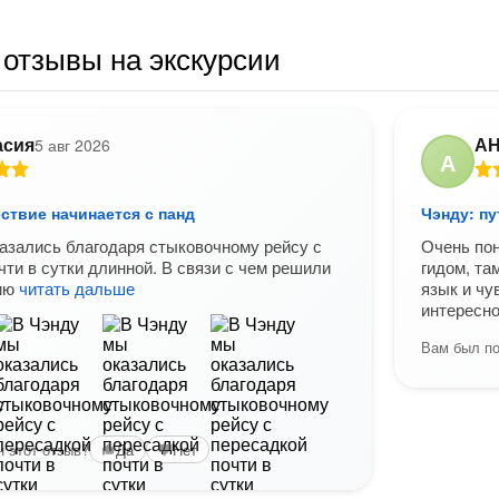
отзывы на экскурсии
асия
А
5 авг 2026
А
ствие начинается с панд
Чэнду: пу
азались благодаря стыковочному рейсу с
Очень пон
чти в сутки длинной. В связи с чем решили
гидом, та
сию
читать дальше
язык и чу
интересно
Вам был по
 этот отзыв?
Да
Нет