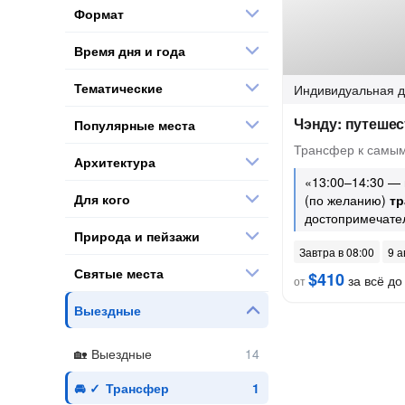
Формат
Время дня и года
Тематические
Индивидуальная
д
Чэнду: путешес
Популярные места
Трансфер к самы
Архитектура
«13:00–14:30 — 
Для кого
(по желанию)
т
достопримечате
Природа и пейзажи
Завтра в 08:00
9 а
Святые места
$410
за всё до 
от
Выездные
Выездные
Трансфер