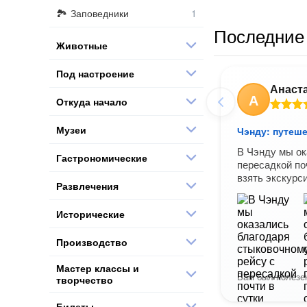
Заповедники
Последние 
Животные
Под настроение
Анаст
А
Откуда начало
Музеи
Чэнду: путеше
В Чэнду мы ок
Гастрономические
пересадкой по
взять экскур
Развлечения
Исторические
Производство
Мастер классы и
Вам был полезен
творчество
Билеты