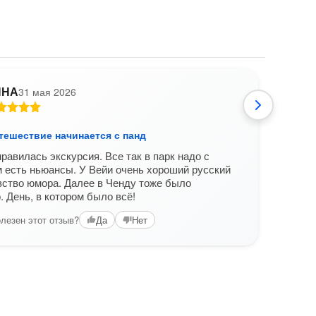
ННА
31 мая 2026
И
тешествие начинается с панд
Чэнд
равилась экскурсия. Все так в парк надо с
Вэй п
м есть ньюансы. У Вейи очень хороший русский
акцен
вство юмора. Далее в Ченду тоже было
поез
. День, в котором было всё!
Вам б
лезен этот отзыв?
Да
Нет