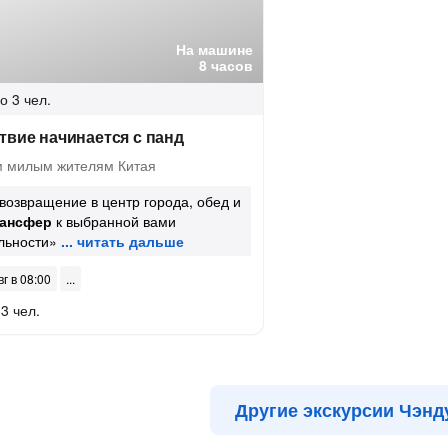
На машине
8 часов
о 3 чел.
твие начинается с панд
м милым жителям Китая
возвращение в центр города, обед и
рансфер
к выбранной вами
льности»
вг в 08:00
3 чел.
Другие экскурсии Чэнд