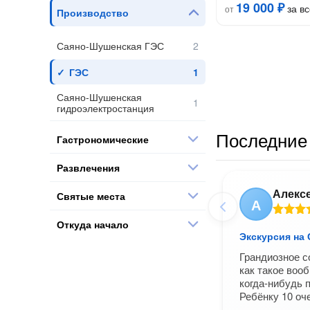
19 000 ₽
за вс
от
Производство
Саяно-Шушенская ГЭС
ГЭС
Саяно-Шушенская
гидроэлектростанция
Последние 
Гастрономические
Развлечения
Алекс
Святые места
А
Откуда начало
Экскурсия на
Грандиозное с
как такое воо
когда-нибудь 
Ребёнку 10 оч