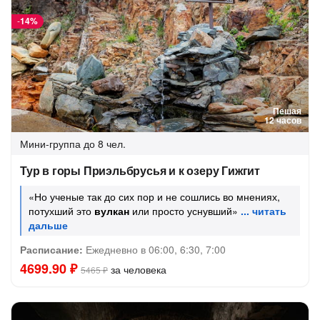
-
14%
Пешая
12 часов
Мини-группа
до 8 чел.
Тур в горы Приэльбрусья и к озеру Гижгит
«Но ученые так до сих пор и не сошлись во мнениях,
потухший это
вулкан
или просто уснувший»
Расписание:
Ежедневно в 06:00, 6:30, 7:00
4699.90 ₽
за человека
5465 ₽