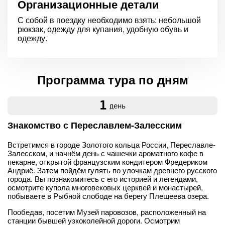
Организационные детали
С собой в поездку необходимо взять: небольшой
рюкзак, одежду для купания, удобную обувь и
одежду.
Программа тура по дням
1
день
Знакомство с Переславлем-Залесским
Встретимся в городе Золотого кольца России, Переславле-
Залесском, и начнём день с чашечки ароматного кофе в
пекарне, открытой французским кондитером Фредериком
Андриё. Затем пойдём гулять по улочкам древнего русского
города. Вы познакомитесь с его историей и легендами,
осмотрите купола многовековых церквей и монастырей,
побываете в Рыбной слободе на берегу Плещеева озера.
Пообедав, посетим Музей паровозов, расположенный на
станции бывшей узкоколейной дороги. Осмотрим