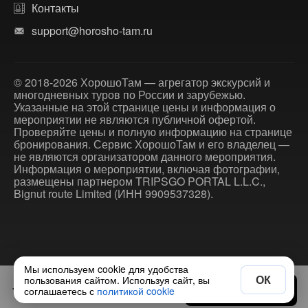
Контакты
support@horosho-tam.ru
© 2018-2026 ХорошоТам — агрегатор экскурсий и
многодневных туров по России и зарубежью.
Указанные на этой странице цены и информация о
мероприятии не являются публичной офертой.
Проверяйте цены и полную информацию на странице
бронирования. Сервис ХорошоТам и его владелец —
не являются организатором данного мероприятия.
Информация о мероприятии, включая фотографии,
размещены партнером TRIPSGO PORTAL L.L.C.,
Bignut route Limited (ИНН 9909537328).
Мы используем cookie для удобства
ОК
пользования сайтом. Используя сайт, вы
17 798 ₽
Выбрать дату
соглашаетесь с
политикой cookie
за человека