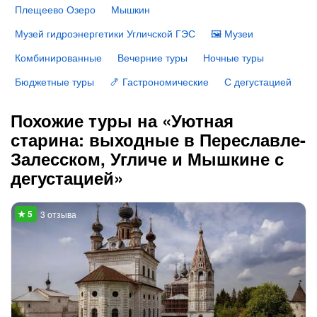
Плещеево Озеро
Мышкин
Музей гидроэнергетики Угличской ГЭС
🖼 Музеи
Комбинированные
Вечерние туры
Ночные туры
Бюджетные туры
🍤 Гастрономические
С дегустацией
Похожие туры на «Уютная
старина: выходные в Переславле-
Залесском, Угличе и Мышкине с
дегустацией»
3 отзыва