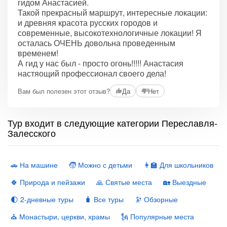
гидом Анастасией.
Такой прекрасный маршрут, интересные локации:
и древняя красота русских городов и
современные, высокотехнологичные локации! Я
осталась ОЧЕНЬ довольна проведенным
временем!
А гид у нас был - просто огонь!!!!! Анастасия
настяощий профессионал своего дела!
Вам был полезен этот отзыв?
Да
Нет
Тур входит в следующие категории Переславля-
Залесского
🚗 На машине
🧒 Можно с детьми
👩‍🏫 Для школьников
🍀 Природа и пейзажи
🙏 Святые места
🏡 Выездные
🌓 2-дневные туры
🧳 Все туры
🔭 Обзорные
⛪️ Монастыри, церкви, храмы
🗽 Популярные места