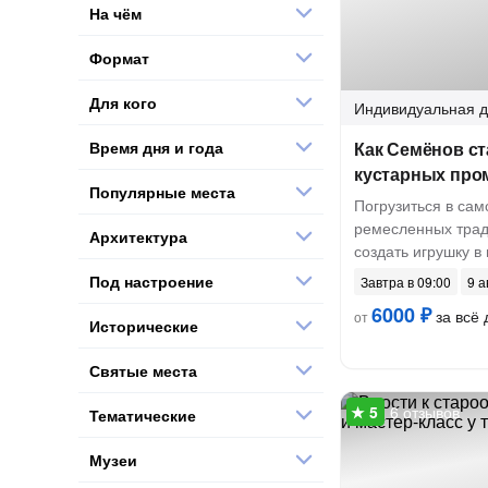
На чём
Формат
Для кого
Индивидуальная
д
Время дня и года
Как Семёнов ст
кустарных пр
Популярные места
Погрузиться в са
ремесленных трад
Архитектура
создать игрушку в
Под настроение
Завтра в 09:00
9 а
6000 ₽
за всё 
от
Исторические
Святые места
6 отзывов
Тематические
Музеи