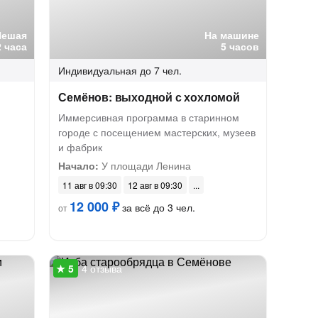
Пешая
На машине
2 часа
5 часов
Индивидуальная
до 7 чел.
Семёнов: выходной с хохломой
Иммерсивная программа в старинном
городе с посещением мастерских, музеев
и фабрик
Начало:
У площади Ленина
11 авг в 09:30
12 авг в 09:30
12 000 ₽
за всё до 3 чел.
от
4 отзыва