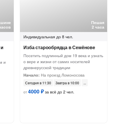
ашине
Пешая
часов
2 часа
Индивидуальная
до 8 чел.
 и
Изба старообрядца в Семёнове
Посетить подлинный дом 19 века и узнать
о вере и жизни от самих носителей
м и
древнерусской традиции
Начало:
На проезд Ломоносова
Сегодня в 11:30
Завтра в 10:00
4000 ₽
за всё до 2 чел.
от