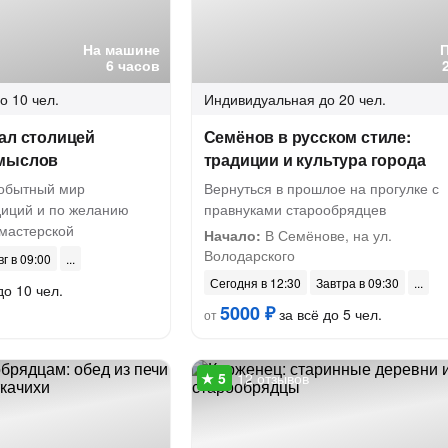
На машине
6 часов
о 10 чел.
Индивидуальная
до 20 чел.
ал столицей
Семёнов в русском стиле:
омыслов
традиции и культура города
мобытный мир
Вернуться в прошлое на прогулке с
иций и по желанию
правнуками старообрядцев
 мастерской
Начало:
В Семёнове, на ул.
Володарского
вг в 09:00
Сегодня в 12:30
Завтра в 09:30
до 10 чел.
5000 ₽
за всё до 5 чел.
от
12 отзывов