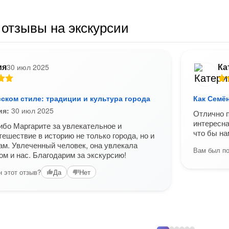
отзывы на экскурсии
ия
Ка
30 июл 2025
ском стиле: традиции и культура города
Как Семё
ия:
30 июл 2025
Отлично п
интересна
бо Маргарите за увлекательное и
что бы на
тешествие в историю не только города, но и
ам. Увлеченный человек, она увлекала
Вам был по
ом и нас. Благодарим за экскурсию!
 этот отзыв?
Да
Нет