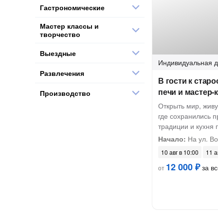
Гастрономические
Мастер классы и
творчество
Выездные
Индивидуальная
д
Развлечения
В гости к стар
печи и мастер-к
Производство
Открыть мир, жив
где сохранились 
традиции и кухня
Начало:
На ул. В
10 авг в 10:00
11 а
12 000 ₽
за вс
от