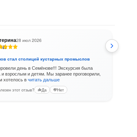
терина
28 июл 2026
Т
нов стал столицей кустарных промыслов
Как 
ровели день в Семёнове!!! Экскурсия была
Экск
 и взрослым и детям. Мы заранее проговорили,
орга
м хотелось в
читать дальше
основ
Чувст
лезен этот отзыв?
Да
Нет
чита
Вам б