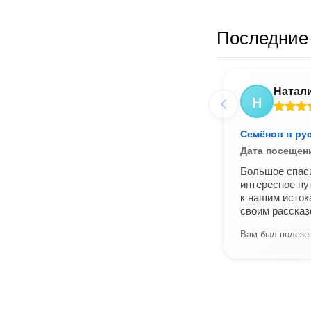
Последние 
Натал
Н
Семёнов в рус
Дата посещен
Большое спаси
интересное пу
к нашим исток
своим рассказ
Вам был полезен