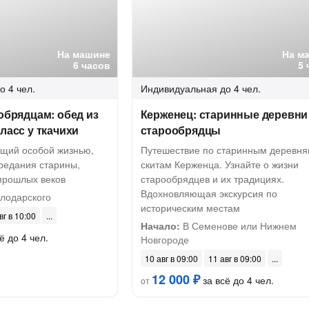
На машине
На м
6 часов
5 
о 4 чел.
Индивидуальная
до 4 чел.
ообрядцам: обед из
Керженец: старинные деревни
ласс у ткачихи
старообрядцы
ущий особой жизнью,
Путешествие по старинным деревня
предания старины,
скитам Керженца. Узнайте о жизни
 прошлых веков
старообрядцев и их традициях.
Вдохновляющая экскурсия по
олодарского
историческим местам
вг в 10:00
Начало:
В Семенове или Нижнем
ё до 4 чел.
Новгороде
10 авг в 09:00
11 авг в 09:00
12 000 ₽
за всё до 4 чел.
от