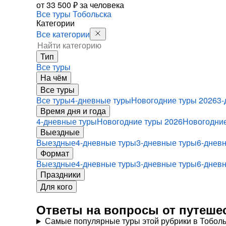
от
33 500 ₽
за человека
Все туры Тобольска
Категории
Все категории
Тип
Все туры
На чём
Все туры
Все туры
4-дневные туры
Новогодние туры 2026
3-
Время дня и года
4-дневные туры
Новогодние туры 2026
Новогодни
Выездные
Выездные
4-дневные туры
3-дневные туры
6-днев
Формат
Выездные
4-дневные туры
3-дневные туры
6-днев
Праздники
Для кого
Ответы на вопросы от путешес
Самые популярные туры этой рубрики в Тоболь