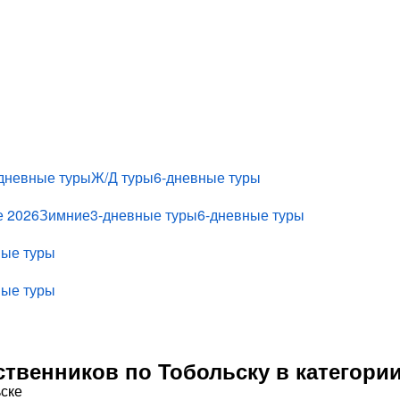
дневные туры
Ж/Д туры
6-дневные туры
е 2026
Зимние
3-дневные туры
6-дневные туры
ные туры
ные туры
твенников по Тобольску в категори
ске