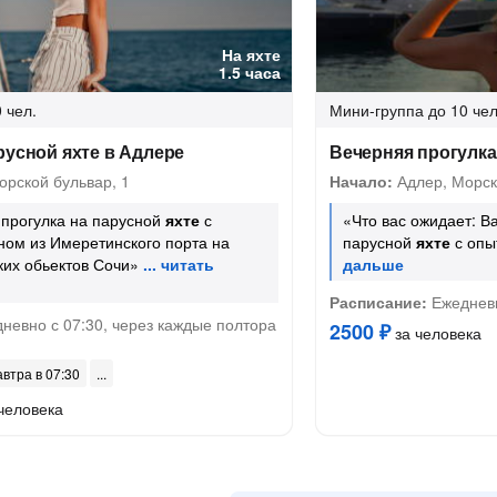
На яхте
1.5 часа
 чел.
Мини-группа
до 10 чел
русной яхте в Адлере
Вечерняя прогулка
рской бульвар, 1
Начало:
Адлер, Морск
 прогулка на парусной
яхте
с
«Что вас ожидает: В
ом из Имеретинского порта на
парусной
яхте
с опы
их обьектов Сочи»
Расписание:
Ежедневн
невно с 07:30, через каждые полтора
2500 ₽
за человека
автра в 07:30
человека