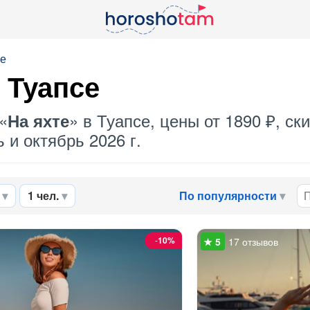
се
 Туапсе
«
» в Туапсе, цены от 1890 ₽, с
На яхте
 и октябрь 2026 г.
1 чел.
По популярности
-
10%
17 отзывов