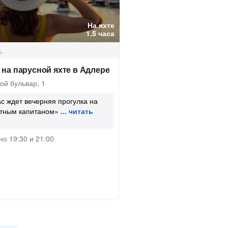
На яхте
1.5 часа
.
 на парусной яхте в Адлере
ой бульвар, 1
ас ждет вечерняя прогулка на
тным капитаном»
о 19:30 и 21:00