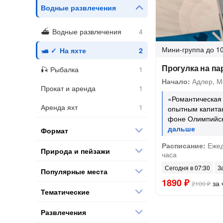
Водные развлечения
Водные развлечения
Мини-группа
до 10
На яхте
Прогулка на па
Рыбалка
Начало:
Адлер, Мо
Прокат и аренда
«Романтическая
Аренда яхт
опытным капитан
фоне Олимпийск
Формат
Расписание:
Ежед
Природа и пейзажи
часа
Сегодня в 07:30
З
Популярные места
1890 ₽
за 
2100 ₽
Тематические
Развлечения