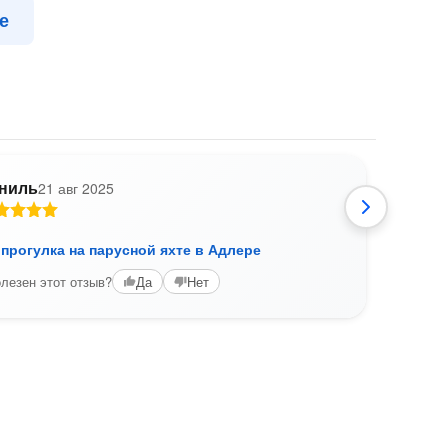
е
ниль
21 авг 2025
Л
прогулка на парусной яхте в Адлере
Вече
Прог
лезен этот отзыв?
Да
Нет
неспо
капит
Вам б