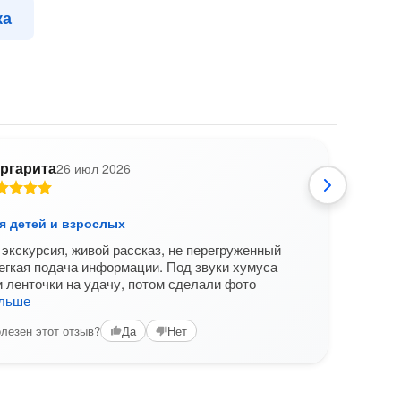
ка
ргарита
26 июл 2026
Н
я детей и взрослых
Тайн
экскурсия, живой рассказ, не перегруженный
Очень
егкая подача информации. Под звуки хумуса
вопр
 ленточки на удачу, потом сделали фото
Вам б
альше
лезен этот отзыв?
Да
Нет