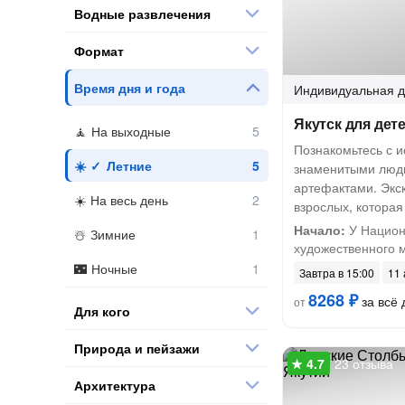
Водные развлечения
Формат
Время дня и года
Индивидуальная
д
Якутск для дет
На выходные
Познакомьтесь с и
Летние
знаменитыми люд
артефактами. Экск
На весь день
взрослых, которая
Начало:
У Национ
Зимние
художественного 
Ночные
Завтра в 15:00
11 
8268 ₽
за всё 
от
Для кого
Природа и пейзажи
23 отзыва
Архитектура