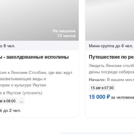
На машине
13 часов
о 8 чел.
Мини-группа
до 6 чел.
ы - заколдованные исполины
Путешествие по ре
Увидеть Ленские стол
дюны посреди сибирск
сия к Ленским Столбам, где вас ждут
 захватывающие виды и
Начало:
В вашем мест
ории о культуре Якутии
15 авг в 07:30
 в Якутске (уточнить)
15 000 ₽
за человек
вг в 08:00
ё до 2 чел.