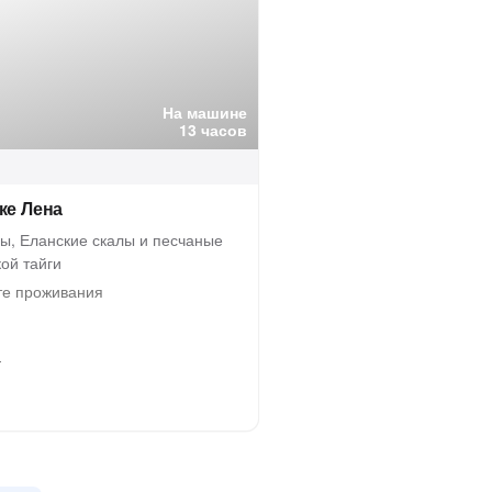
На машине
13 часов
ке Лена
бы, Еланские скалы и песчаные
ой тайги
е проживания
а