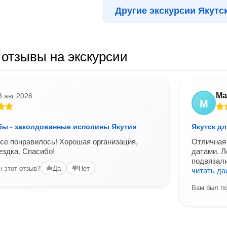
Другие экскурсии Якутс
отзывы на экскурсии
Ма
3 авг 2026
М
бы - заколдованные исполины Якутии
Якутск дл
все понравилось! Хорошая организация,
Отличная 
ездка. Спасибо!
датами. Л
подвязали
 этот отзыв?
Да
Нет
читать д
Вам был по