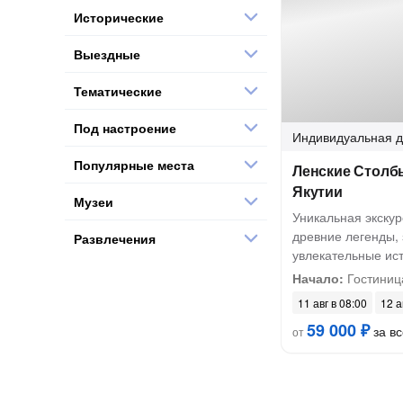
Исторические
Выездные
Тематические
Под настроение
Индивидуальная
д
Популярные места
Ленские Столб
Якутии
Музеи
Уникальная экскур
древние легенды,
Развлечения
увлекательные ист
Начало:
Гостиница
11 авг в 08:00
12 а
59 000 ₽
за вс
от