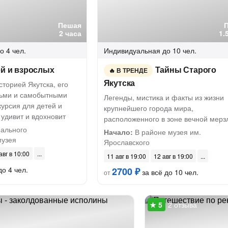
Пешая
2 часа
1.
о 4 чел.
Индивидуальная
до 10 чел.
ей и взрослых
Тайны Старого
В ТРЕНДЕ
Якутска
сторией Якутска, его
ьми и самобытными
Легенды, мистика и факты из жизни
урсия для детей и
крупнейшего города мира,
 удивит и вдохновит
расположенного в зоне вечной мерз
ального
Начало:
В районе музея им.
музея
Ярославского
авг в 10:00
11 авг в 19:00
12 авг в 19:00
до 4 чел.
2700 ₽
за всё до 10 чел.
от
2 отзыва