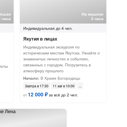
Пешая
На машине
5 часа
3 часа
Индивидуальная
до 4 чел.
Якутия в лицах
Индивидуальная экскурсия по
историческим местам Якутска. Узнайте о
знаменитых личностях и событиях,
связанных с городом. Погрузитесь в
лоты
атмосферу прошлого
Начало:
В Храме Богородицы
Завтра в 17:30
11 авг в 10:00
12 000 ₽
за всё до 2 чел.
от