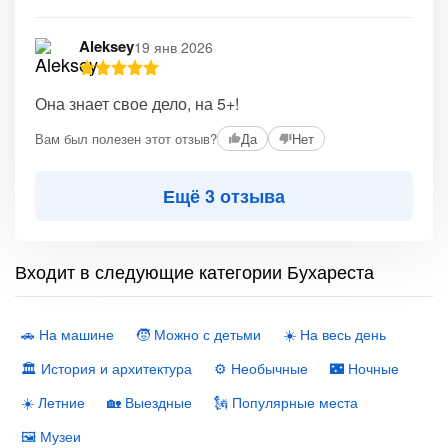
Aleksey
19 янв 2026
Она знает свое дело, на 5+!
Вам был полезен этот отзыв?
Да
Нет
Ещё 3 отзыва
Входит в следующие категории Бухареста
🚗 На машине
🧒 Можно с детьми
☀️ На весь день
🏛 История и архитектура
⚙️ Необычные
🌃 Ночные
☀️ Летние
🏡 Выездные
🗽 Популярные места
🖼 Музеи