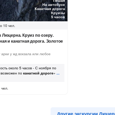
Пешая
На автобусе
Канатная дорога
Круизы
5 часов
о 10 чел.
з Люцерна. Круиз по озеру.
ная и канатная дорога. Золотое
арки у жд вокзала или любое
сть около 5 часов - С ноября по
м возможен по
канатной дороге
»
 чел.
Другие экскурсии Люцер