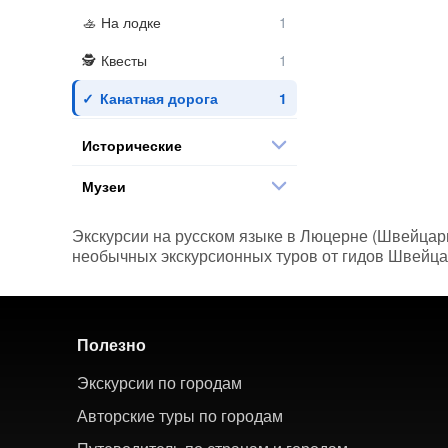
На лодке
Квесты
Канатная дорога
Исторические
Музеи
Экскурсии на русском языке в Люцерне (Швейцария
необычных экскурсионных туров от гидов Швейцар
Полезно
Экскурсии по городам
Авторские туры по городам