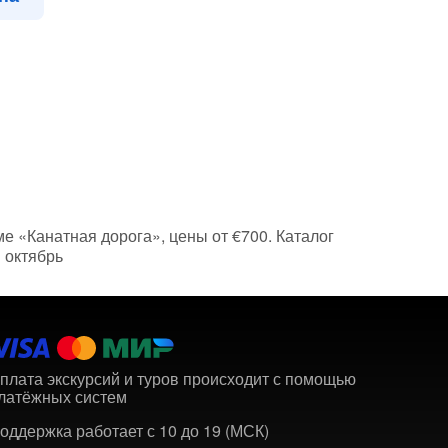
ме «Канатная дорога», цены от €700. Каталог
 октябрь
плата экскурсий и туров происходит с помощью
латёжных систем
оддержка работает с 10 до 19 (МСК)