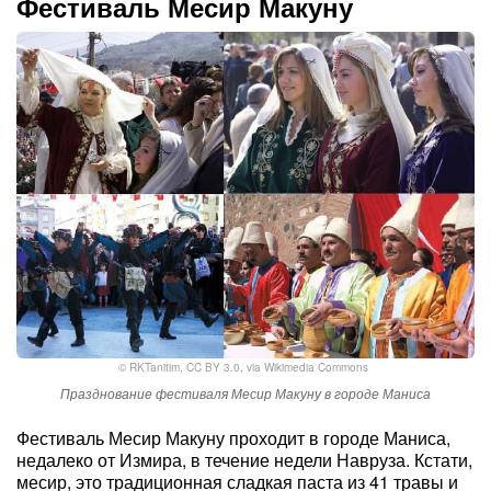
Фестиваль Месир Макуну
©
RKTanitim
,
CC BY 3.0
, via Wikimedia Commons
Празднование фестиваля Месир Макуну в городе Маниса
Фестиваль Месир Макуну проходит в городе Маниса,
недалеко от Измира, в течение недели Навруза. Кстати,
месир, это традиционная сладкая паста из 41 травы и