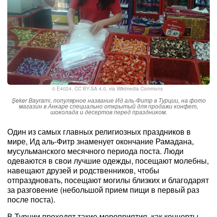
©
E4024
,
CC BY-SA 4.0
, via Wikimedia Commons
Şeker Bayramı, популярное название Ид аль-Фитр в Турции, на фото
магазин в Анкаре специально открытый для продажи конфет,
шоколада и десертов перед праздником.
Один из самых главных религиозных праздников в
мире, Ид аль-Фитр знаменует окончание Рамадана,
мусульманского месячного периода поста. Люди
одеваются в свои лучшие одежды, посещают молебны,
навещают друзей и родственников, чтобы
отпраздновать, посещают могилы близких и благодарят
за разговение (небольшой прием пищи в первый раз
после поста).
В Турции проходят такие мероприятия, как концерты