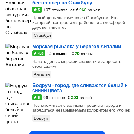
бестселлер по Стамбулу
5
197
отзывов
от
€
262
за чел.
Целый день знакомства со Стамбулом. Его
историей, контрастами районов и атмосферой
двух континентов
Стамбул
Морская рыбалка у берегов Анталии
4.9
12
отзывов
€
70
за чел.
Начать день с морской свежести и забросить
свою удочку
Анталья
Бодрум - город, где сливаются белый и
синий цвета
5
96
отзывов
€
203
за всё
Познакомиться с великим прошлым города и
зарядиться незабываемым колоритом его улочек
Бодрум