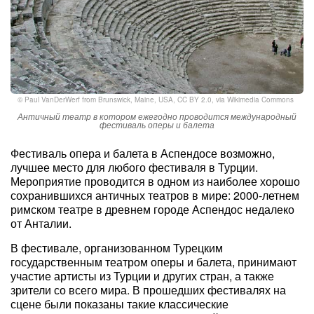
©
Paul VanDerWerf from Brunswick, Maine, USA
,
CC BY 2.0
, via Wikimedia Commons
Античный театр в котором ежегодно проводится международный
фестиваль оперы и балета
Фестиваль опера и балета в Аспендосе возможно,
лучшее место для любого фестиваля в Турции.
Мероприятие проводится в одном из наиболее хорошо
сохранившихся античных театров в мире: 2000-летнем
римском театре в древнем городе Аспендос недалеко
от Анталии.
В фестивале, организованном Турецким
государственным театром оперы и балета, принимают
участие артисты из Турции и других стран, а также
зрители со всего мира. В прошедших фестивалях на
сцене были показаны такие классические