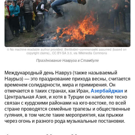
©
No machine-readable author provided. Bertilvidet~commonswiki assumed (based on
copyright claims).
,
CC BY-SA 3.0
, via Wikimedia Commons
Празднование Навруза в Стамбуле
Международный день Навруз (также называемый
Наурыз) — это празднование прихода весны, считается
временем солидарности, мира и примирения. Он
отмечается в таких странах, как Иран,
Азербайджан
и
Центральная Азия, и хотя в Турции он наиболее тесно
связан с курдскими районами на юго-востоке, по всей
стране проводятся семейные трапезы и общественные
гуляния, в том числе такие мероприятия, как прыжки
через огонь и разного рода музыкальные постановки.