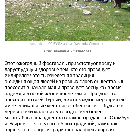
©
özpakoto
,
CC BY-SA 3.0
, via Wikimedia Commons
Празднование Хидиреллез
Этот ежегодный фестиваль приветствует весну и
дарует удачу и здоровье тем, кто его празднует.
Хидиреллез это тысячелетняя традиция,
объединяющая людей из разных слоев общества. Он
проходит в начале мая и празднует весну как время
надежды и новой жизни после зимы. Празднества
проходят по всей Турции, и хотя каждое мероприятие
имеет уникальные местные особенности — будь то в
деревне или маленьком городке, или более
масштабные празднества в таких городах, как Стамбул
и Эдирне — есть много общих традиций, таких как
пиршества, танцы и традиционная фольклорная