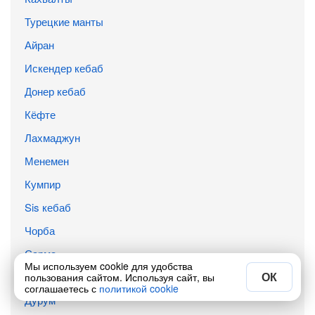
Турецкие манты
Айран
Искендер кебаб
Донер кебаб
Кёфте
Лахмаджун
Менемен
Кумпир
Sis кебаб
Чорба
Сарма
Мы используем cookie для удобства
ОК
Долма
пользования сайтом. Используя сайт, вы
соглашаетесь с
политикой cookie
Дурум