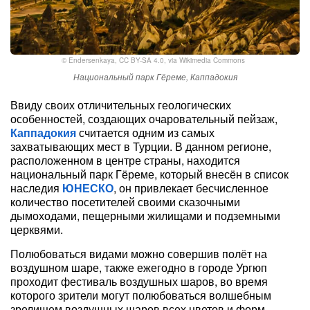
©
Endersenkaya
,
CC BY-SA 4.0
, via Wikimedia Commons
Национальный парк Гёреме, Каппадокия
Ввиду своих отличительных геологических
особенностей, создающих очаровательный пейзаж,
Каппадокия
считается одним из самых
захватывающих мест в Турции. В данном регионе,
расположенном в центре страны, находится
национальный парк Гёреме, который внесён в список
наследия
ЮНЕСКО
, он привлекает бесчисленное
количество посетителей своими сказочными
дымоходами, пещерными жилищами и подземными
церквями.
Полюбоваться видами можно совершив полёт на
воздушном шаре, также ежегодно в городе Ургюп
проходит фестиваль воздушных шаров, во время
которого зрители могут полюбоваться волшебным
зрелищем воздушных шаров всех цветов и форм