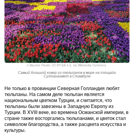
©
Maurice Flesier
,
CC BY-SA 4.0
, via Wikimedia Commons
Самый большой ковер из тюльпанов в мире на площади
Султанахмет в Стамбуле
Не только в провинции Северная Голландия любят
тюльпаны. На самом деле тюльпан является
национальным цветком Турции, и считается, что
тюльпаны были завезены в Западную Европу из
Турции. В XVIII веке, во времена Османской империи, в
стране также восторгались тюльпанами, и цветок стал
символом благородства, а также расцвета искусства и
культуры.