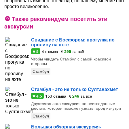
попробовать именно это блюдо, по нашему мнение оно
просто великолепно.
Также рекомендуем посетить эти
экскурсии
Свидание с Босфором: прогулка по
проливу на яхте
5
4
отзыва
€
295
за всё
Чтобы увидеть Стамбул с самой красивой
стороны
Стамбул
Стамбул - это не только Султанахмет
4.5
153
отзыва
€
246
за всё
Дружеская авто-экскурсия по неизведанным
местам, которая поможет узнать город изнутри
Стамбул
Большая обзорная экскурсия-