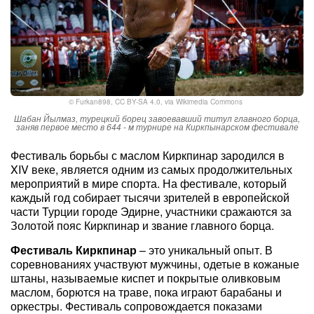
©
Furkan898
,
CC BY-SA 4.0
, via Wikimedia Commons
Шабан Йылмаз, турецкий борец завоевавший титул главного борца,
заняв первое место в 644 - м турнире на Киркпынарском фестивале
Фестиваль борьбы с маслом Киркпинар зародился в
XIV веке, является одним из самых продолжительных
мероприятий в мире спорта. На фестивале, который
каждый год собирает тысячи зрителей в европейской
части Турции городе Эдирне, участники сражаются за
Золотой пояс Киркпинар и звание главного борца.
Фестиваль Киркпинар
– это уникальный опыт. В
соревнованиях участвуют мужчины, одетые в кожаные
штаны, называемые киспет и покрытые оливковым
маслом, борются на траве, пока играют барабаны и
оркестры. Фестиваль сопровождается показами