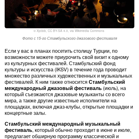
©
Xyclob
,
CC BY-SA 4.0
, via Wikimedia Commons
Фото с 15-го Стамбульского джазового фестиваля
Если у вас в планах посетить столицу Турции, по
возможности можете приурочить свой визит к одному
из культурных фестивалей. Стамбульский фонд
культуры и искусства (IKSV) в течение года проводит
множество различных художественных и музыкальных
фестивалей. К ним также относится
Стамбульский
международный джазовый фестиваль
(июль), на
который съезжаются джазовые музыканты со всего
мира, а также другие известные исполнители на
площадках, включая джаз-клубы, открытые площадки и
концертные залы.
Стамбульский международный музыкальный
фестиваль
, который обычно проходит в июне и июле,
предлагает обширную программу классической и