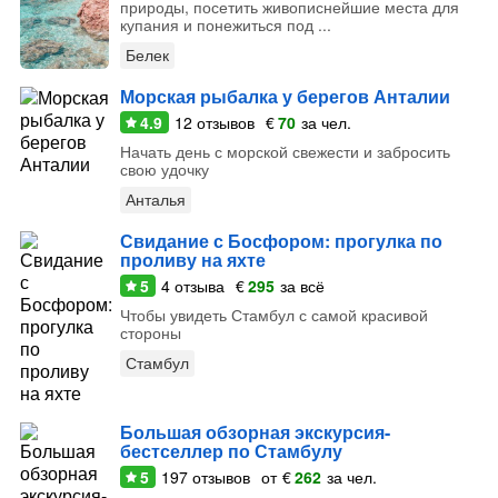
природы, посетить живописнейшие места для
купания и понежиться под ...
Белек
Морская рыбалка у берегов Анталии
4.9
12
отзывов
€
70
за чел.
Начать день с морской свежести и забросить
свою удочку
Анталья
Свидание с Босфором: прогулка по
проливу на яхте
5
4
отзыва
€
295
за всё
Чтобы увидеть Стамбул с самой красивой
стороны
Стамбул
Большая обзорная экскурсия-
бестселлер по Стамбулу
5
197
отзывов
от
€
262
за чел.