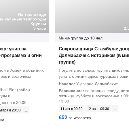
На теплоходе
зыкальные теплоходы
Круизы
3 часа
2.
Мини-группа
до 10 чел.
ор: ужин на
Сокровищница Стамбула: дво
-программа и огни
Долмабахче с историком (в ми
группе)
пой и Азией в объятиях
Погулять по залам, изучить диковинк
рек и восточных
узнать о жизни здесь турецких прав
Начало:
У дворца Долмабахче
bali Pier (район
Расписание:
во вторник, среду, четв
ом с ...
пятницу, субботу и воскресенье в 09
13:30
невно в 20:00
11 авг в 09:30
12 авг в 09:30
автра в 20:00
€52
за человека
ека