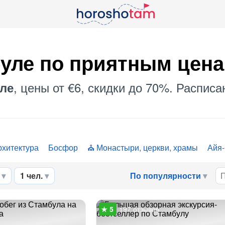
буле по приятным цен
, цены от €6, скидки до 70%. Расписа
ле
рхитектура
Босфор
Монастыри, церкви, храмы
Айя
1 чел.
По популярности
197 отзывов