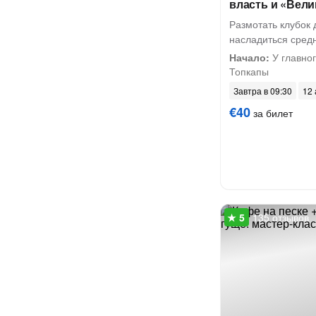
власть и «Вел
Размотать клубок 
насладиться сред
Начало:
У главног
Топкапы
Завтра в 09:30
12 
€40
за билет
135 отзывов