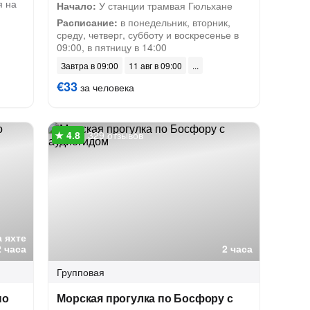
я на
Начало:
У станции трамвая Гюльхане
Расписание:
в понедельник, вторник,
среду, четверг, субботу и воскресенье в
09:00, в пятницу в 14:00
Завтра в 09:00
11 авг в 09:00
€33
за человека
329 отзывов
а яхте
2 часа
2 часа
Групповая
по
Морская прогулка по Босфору с