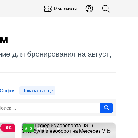
Мои заказы
ам
ние для бронирования на август,
-София
Показать ещё
-
5%
549 отзывов