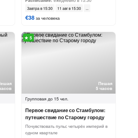
Расписание:
ежедневно в 15:30
Завтра в 15:30
11 авг в 15:30
€38
за человека
141 отзыв
Пешая
Пешая
 часов
5 часов
Групповая
до 15 чел.
Первое свидание со Стамбулом:
путешествие по Старому городу
Почувствовать пульс четырёх империй в
одном квартале