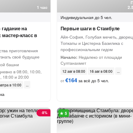
1 час
2.
Индивидуальная
до 5 чел.
+ гадание на
Первые шаги в Стамбуле
 мастер-класс в
Айя-София, Голубая мечеть, дворец
Топкапы и Цистерна Базилика с
профессиональным гидом
ства приготовления
узнать своё будущее
Начало:
Недалеко от площади
Султанахмет
кой башни
евно в 08:00, 10:00,
12 авг в 08:00
16 авг в 08:00
, 18:00 и 20:00
€164
за всё до 5 чел.
от
автра в 10:00
ека
-
8%
136 отзывов