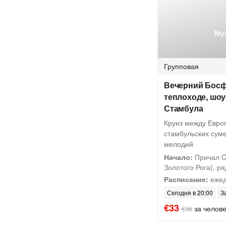
Му
Групповая
Вечерний Босф
теплоходе, шоу
Стамбула
Круиз между Евро
стамбульских суме
мелодий
Начало:
Причал Ci
Золотого Рога), ряд
Расписание:
ежед
Сегодня в 20:00
З
€33
за челов
€36