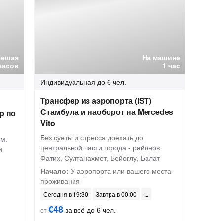
Пешая
На машине
часов
1 час
Индивидуальная
до 6 чел.
Трансфер из аэропорта (IST)
Стамбула и наоборот на Mercedes
р по
Vito
Без суеты и стресса доехать до
м.
центральной части города - районов
и
Фатих, Султанахмет, Бейоглу, Балат
Начало:
У аэропорта или вашего места
проживания
Сегодня в 19:30
Завтра в 00:00
€48
за всё до 6 чел.
от