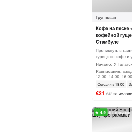
Групповая
Кофе на песке 
кофейной гуще:
Стамбуле
Проникнуть в таин
турецкого кофе и 
Начало:
У Галатс
Расписание:
ежедн
12:00, 14:00, 16:00
Сегодня в 18:00
З
€21
за челов
€42
57 отзывов