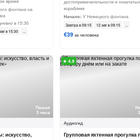
ое время
достопримечательности и покататьс
кораблике
ого фонтана на
ома
Начало:
У Немецкого фонтана
невно в 15:30
Завтра в 09:15
12 авг в 09:15
авг в 15:30
€39
за человека
525 отзывов
Пешая
Н
3 часа
Аудиогид
: искусство,
Групповая яхтенная прогулка 