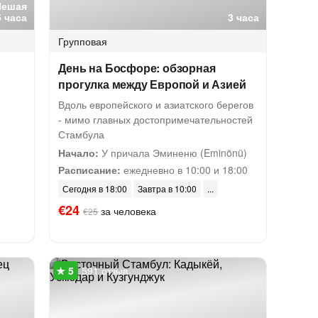
Пешая
5 часа
3 часа
Групповая
День на Босфоре: обзорная
прогулка между Европой и Азией
Вдоль европейского и азиатского берегов
- мимо главных достопримечательностей
Стамбула
Начало:
У причала Эминеню (Eminönü)
Расписание:
ежедневно в 10:00 и 18:00
Сегодня в 18:00
Завтра в 10:00
€24
за человека
€25
591 отзыв