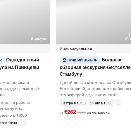
8 часов
10 
Индивидуальная
Однодневный
Большая
Р
ЛУЧШИЙ ВЫБОР
була на Принцевы
обзорная экскурсия-бестселле
Стамбулу
ы мегаполиса и
Целый день знакомства со Стамбуло
рова, где время течёт
Его историей, контрастами районов 
вно
атмосферой двух континентов
 отеля в районе
Завтра в 10:00
11 авг в 10:00
ейоглу ил...
€262
за человека
от
€275
невно в 10:00
авг в 10:00