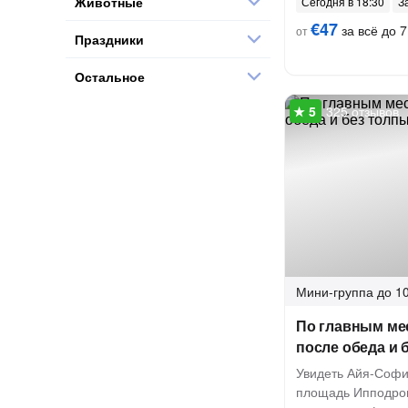
Животные
Сегодня в 18:30
З
€47
за всё до 7
от
Праздники
Остальное
325 отзывов
Мини-группа
до 10
По главным ме
после обеда и 
Увидеть Айя-Софи
площадь Ипподром