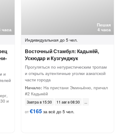
Пешая
5 часа
4 часа
Индивидуальная
до 5 чел.
рец
Восточный Стамбул: Кадыкёй,
ни-
Ускюдар и Кузгунджук
Прогуляться по нетуристическим тропам
и открыть аутентичные уголки азиатской
и и
части города
ителей
Начало:
На пристани Эминьёню, причал
#2 Кадыкёй
ерг,
:30 и
Завтра в 15:30
11 авг в 08:30
€165
за всё до 5 чел.
от