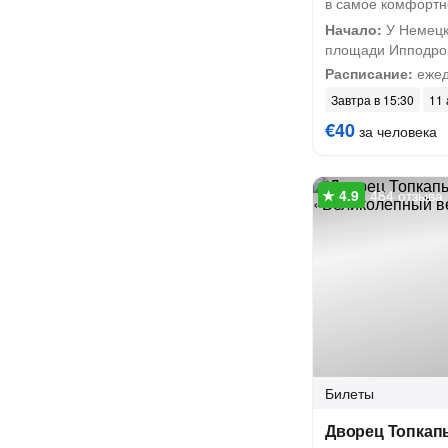
в самое комфортн
Начало:
У Немецк
площади Ипподр
Расписание:
ежед
Завтра в 15:30
11 
€40
за человека
484 отзыва
Билеты
Дворец Топкапы