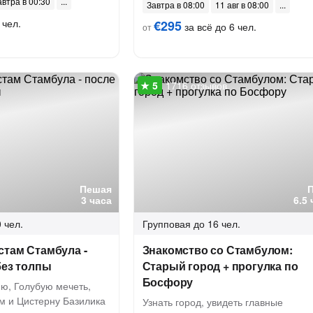
автра в 00:30
Завтра в 08:00
11 авг в 08:00
 чел.
€295
за всё до 6 чел.
от
1716 отзывов
Пешая
3 часа
6.5
 чел.
Групповая
до 16 чел.
стам Стамбула -
Знакомство со Стамбулом:
без толпы
Старый город + прогулка по
Босфору
ю, Голубую мечеть,
 и Цистерну Базилика
Узнать город, увидеть главные