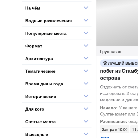
На чём
Водные развлечения
Популярные места
Формат
Групповая
Архитектура
ЛУЧШИЙ ВЫБО
побег из Стам
Тематические
острова
Время дня и года
Отдохнуть от сует
исследовать 2 ост
Исторические
медленно и душе
Начало:
У вашего
Для кого
Султанахмет или Б
Расписание:
ежед
Святые места
Завтра в 10:00
11 
Выездные