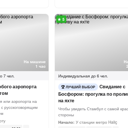
4 отзыва
На машине
Н
1 час
о 7 чел.
Индивидуальная
до 6 чел.
юбого аэропорта
Свидание с
ЛУЧШИЙ ВЫБОР
угом
Босфором: прогулка по проли
на яхте
я или аэропорта на
 с русскоговорящим
Чтобы увидеть Стамбул с самой кра
ем
стороны
рту
Начало:
У станции метро Haliç