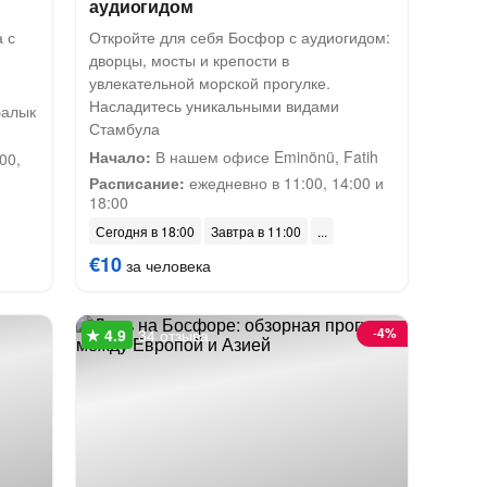
аудиогидом
 с
Откройте для себя Босфор с аудиогидом:
дворцы, мосты и крепости в
увлекательной морской прогулке.
Насладитесь уникальными видами
Балык
Стамбула
Начало:
В нашем офисе Eminönü, Fatih
00,
Расписание:
ежедневно в 11:00, 14:00 и
18:00
Сегодня в 18:00
Завтра в 11:00
€10
за человека
-
4%
34 отзыва