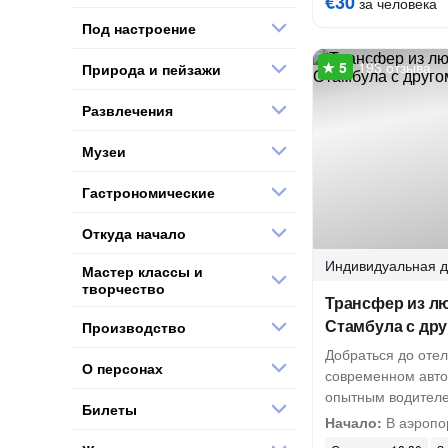
€30
за человека
Под настроение
193 отзыва
Природа и пейзажи
Развлечения
Музеи
Гастрономические
Откуда начало
Индивидуальная
д
Мастер классы и
творчество
Трансфер из л
Стамбула с др
Производство
Добраться до отел
О персонах
современном авто
опытным водител
Билеты
Начало:
В аэропо