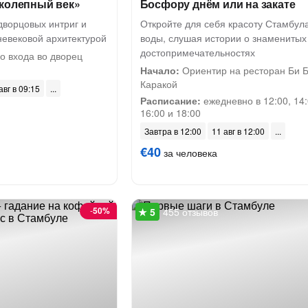
иколепный век»
Босфору днём или на закате
дворцовых интриг и
Откройте для себя красоту Стамбула
невековой архитектурой
воды, слушая истории о знаменитых
достопримечательностях
о входа во дворец
Начало:
Ориентир на ресторан Би 
Каракой
авг в 09:15
Расписание:
ежедневно в 12:00, 14:
16:00 и 18:00
Завтра в 12:00
11 авг в 12:00
€40
за человека
-
50%
455 отзывов