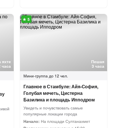
566 отзывов
а яхте
Пешая
2 часа
3 часа
Мини-группа
до 12 чел.
Главное в Стамбуле: Айя-София,
Голубая мечеть, Цистерна
ву
Базилика и площадь Ипподром
Увидеть и почувствовать самые
сивой
популярные локации города
Начало:
На площади Султанахмет