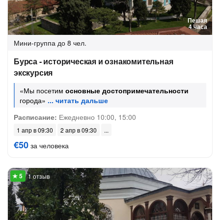
Пешая
4 часа
Мини-группа
до 8 чел.
Бурса - историческая и ознакомительная
экскурсия
«Мы посетим
основные достопримечательности
города»
Расписание:
Ежедневно 10:00, 15:00
1 апр в 09:30
2 апр в 09:30
€50
за человека
1 отзыв