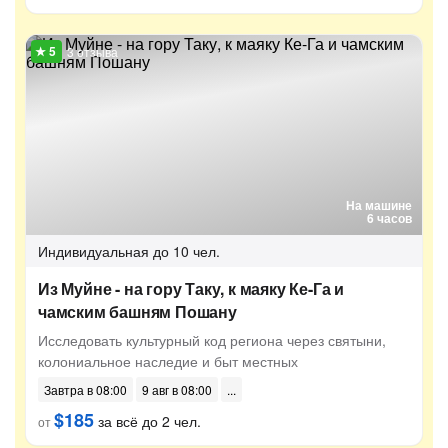
3 отзыва
На машине
6 часов
Индивидуальная
до 10 чел.
Из Муйне - на гору Таку, к маяку Ке-Га и
чамским башням Пошану
Исследовать культурный код региона через святыни,
колониальное наследие и быт местных
Завтра в 08:00
9 авг в 08:00
$185
за всё до 2 чел.
от