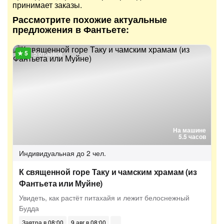
принимает заказы.
Рассмотрите похожие актуальные
предложения в Фантьете:
5 отзывов
На машине
5.5 часов
Индивидуальная
до 2 чел.
К священной горе Таку и чамским храмам (из
Фантьета или Муйне)
Увидеть, как растёт питахайя и лежит белоснежный
Будда
Завтра в 08:00
9 авг в 08:00