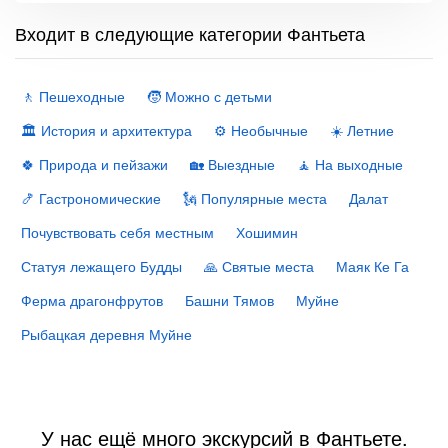
Входит в следующие категории Фантьета
🚶 Пешеходные
🧒 Можно с детьми
🏛 История и архитектура
⚙️ Необычные
☀️ Летние
🍀 Природа и пейзажи
🏡 Выездные
🧘 На выходные
🍤 Гастрономические
🗽 Популярные места
Далат
Почувствовать себя местным
Хошимин
Статуя лежащего Будды
🙏 Святые места
Маяк Ке Га
Ферма драгонфрутов
Башни Тямов
Муйне
Рыбацкая деревня Муйне
У нас ещё много экскурсий в Фантьете.