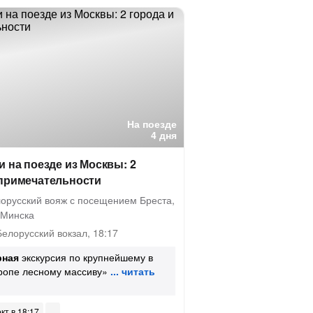
На поезде
4 дня
и на поезде из Москвы: 2
опримечательности
лорусский вояж с посещением Бреста,
 Минска
елорусский вокзал, 18:17
рная
экскурсия по крупнейшему в
ропе лесному массиву»
окт в 18:17