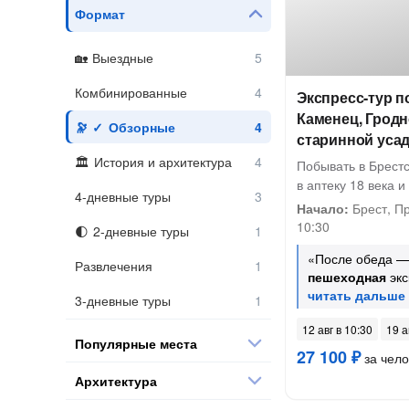
Формат
Выездные
Комбинированные
Экспресс-тур п
Каменец, Гродн
Обзорные
старинной уса
История и архитектура
Побывать в Брестс
в аптеку 18 века 
4-дневные туры
Начало:
Брест, П
10:30
2-дневные туры
«После обеда 
Развлечения
пешеходная
экс
3-дневные туры
12 авг в 10:30
19 а
Популярные места
27 100 ₽
за чело
Архитектура