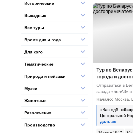
Исторические
Выездные
Все туры
Время дня и года
Для кого
Тематические
Тур по Беларус
Природа и пейзажи
города и дост
Отправиться в Бе
Музеи
завода «БелАЗ» и
Начало:
Москва, Б
Животные
«Вас ждёт
обзо
Развлечения
Центральной Ев
Производство
25 сен в 18:17
30 