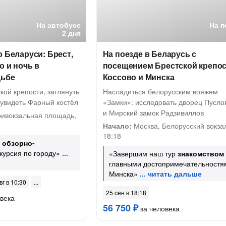
На автобусе
На п
2 дня
о Беларуси: Брест,
На поезде в Беларусь с
о и ночь в
посещением Брестской крепос
дьбе
Коссово и Минска
кой крепости, заглянуть
Насладиться белорусским вояжем
и увидеть Фарный костёл
«Замки»: исследовать дворец Пусло
и Мирский замок Радзивиллов
ривокзальная площадь,
Начало:
Москва, Белорусский вокза
18:18
—
обзорно-
курсия по городу»
«Завершим наш тур
знакомством
главными достопримечательностя
Минска»
вг в 10:30
25 сен в 18:18
века
56 750 ₽
за человека