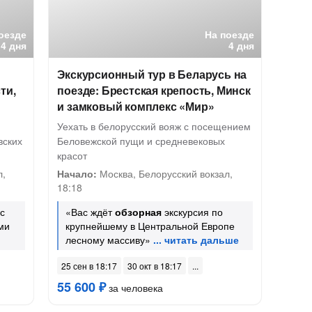
оезде
На поезде
4 дня
4 дня
Экскурсионный тур в Беларусь на
ти,
поезде: Брестская крепость, Минск
и замковый комплекс «Мир»
Уехать в белорусский вояж с посещением
вских
Беловежской пущи и средневековых
красот
л,
Начало:
Москва, Белорусский вокзал,
18:18
с
«Вас ждёт
обзорная
экскурсия по
ми
крупнейшему в Центральной Европе
лесному массиву»
25 сен в 18:17
30 окт в 18:17
55 600 ₽
за человека