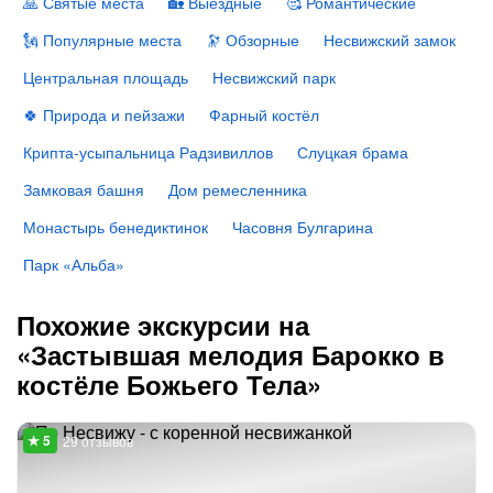
🙏 Святые места
🏡 Выездные
🥰 Романтические
🗽 Популярные места
🔭 Обзорные
Несвижский замок
Центральная площадь
Несвижский парк
🍀 Природа и пейзажи
Фарный костёл
Крипта-усыпальница Радзивиллов
Слуцкая брама
Замковая башня
Дом ремесленника
Монастырь бенедиктинок
Часовня Булгарина
Парк «Альба»
Похожие экскурсии на
«Застывшая мелодия Барокко в
костёле Божьего Тела»
29 отзывов