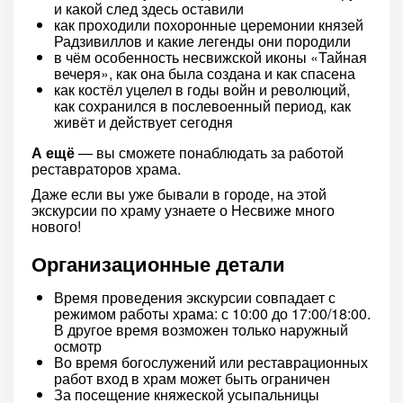
и какой след здесь оставили
как проходили похоронные церемонии князей
Радзивиллов и какие легенды они породили
в чём особенность несвижской иконы «Тайная
вечеря», как она была создана и как спасена
как костёл уцелел в годы войн и революций,
как сохранился в послевоенный период, как
живёт и действует сегодня
А ещё
— вы сможете понаблюдать за работой
реставраторов храма.
Даже если вы уже бывали в городе, на этой
экскурсии по храму узнаете о Несвиже много
нового!
Организационные детали
Время проведения экскурсии совпадает с
режимом работы храма: с 10:00 до 17:00/18:00.
В другое время возможен только наружный
осмотр
Во время богослужений или реставрационных
работ вход в храм может быть ограничен
За посещение княжеской усыпальницы