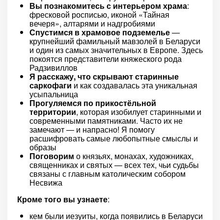
Вы познакомитесь с интерьером храма
:
фресковой росписью, иконой «Тайная
вечеря», алтарями и надгробиями
Спустимся в храмовое подземелье
—
крупнейший фамильный мавзолей в Беларуси
и один из самых значительных в Европе. Здесь
покоятся представители княжеского рода
Радзивиллов
Я расскажу, что скрывают старинные
саркофаги
и как создавалась эта уникальная
усыпальница
Прогуляемся по прикостёльной
территории
, которая изобилует старинными и
современными памятниками. Часто их не
замечают — и напрасно! Я помогу
расшифровать самые любопытные смыслы и
образы
Поговорим
о князьях, монахах, художниках,
священниках и святых — всех тех, чьи судьбы
связаны с главным католическим собором
Несвижа
Кроме того вы узнаете
:
кем были иезуиты, когда появились в Беларуси