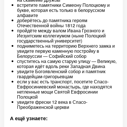
встретите памятники Симеону Полоцкому и
букве, которая есть только в белорусском
алфавите
доберётесь до памятника героям
Отечественной войны 1812 года
пройдёте между валом Ивана Грозного и
Иезуитским коллегиумом (ныне Полоцкий
государственный университет)
подниметесь на территорию Верхнего замка и
увидите первую каменную постройку в
Белоруссии — Софийский собор
спуститесь на самую старую улицу — Великую,
которая идёт вдоль реки Западная Двина
увидите Богоявленский собор и памятник
гвардейцам-григорьевцам
если у вас есть транспорт, посетите Спасо-
Евфросиниевский монастырь, где находятся
нетленные мощи Святой Евфросинии
Полоцкой
увидите фрески 12 века в Спасо-
Преображенской церкви
А ещё узнаете: