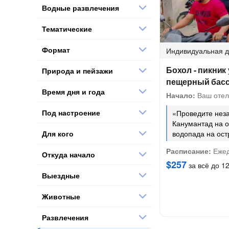
Водные развлечения
Тематические
Формат
Индивидуальная
д
Бохол - пикник
Природа и пейзажи
пещерный басс
Время дня и года
Начало:
Ваш отел
Под настроение
«Проведите не
Канумантад на о
Для кого
водопада на ост
Расписание:
Ежед
Откуда начало
$257
за всё до 12
Выездные
Животные
Развлечения