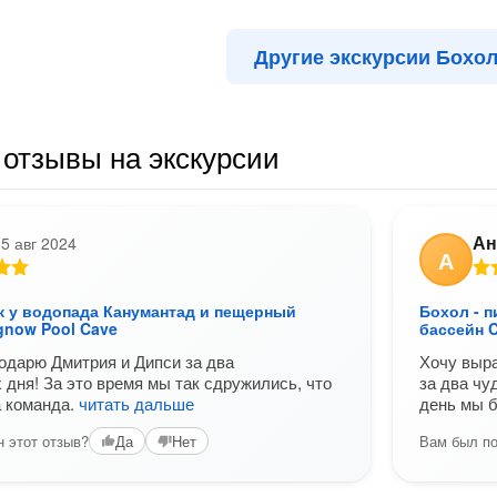
Другие экскурсии Бохо
отзывы на экскурсии
Ан
5 авг 2024
А
ик у водопада Канумантад и пещерный
Бохол - 
gnow Pool Cave
бассейн 
одарю Дмитрия и Дипси за два
Хочу выр
дня! За это время мы так сдружились, что
за два чу
а команда.
читать дальше
день мы 
 этот отзыв?
Вам был по
Да
Нет