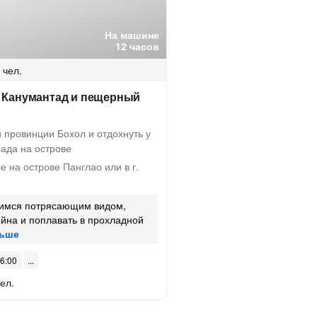
На машине
12 часов
 чел.
а Канумантад и пещерный
 провинции Бохол и отдохнуть у
пада на острове
 на острове Панглао или в г.
имся потрясающим видом,
йна и поплавать в прохладной
06:00
ел.