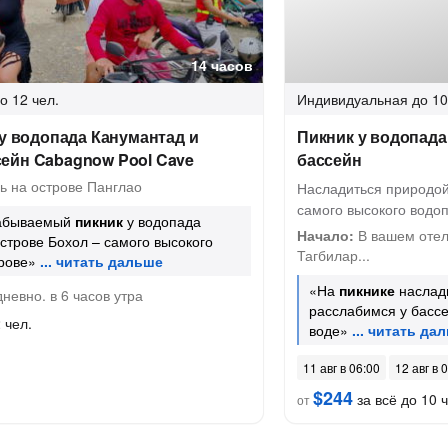
14 часов
о 12 чел.
Индивидуальная
до 10
 у водопада Канумантад и
Пикник у водопад
ейн Cabagnow Pool Cave
бассейн
ь на острове Панглао
Насладиться природой
самого высокого водо
забываемый
пикник
у водопада
Начало:
В вашем отеле
строве Бохол – самого высокого
Тагбилар...
рове»
«На
пикнике
наслад
невно. в 6 часов утра
расслабимся у бассе
 чел.
воде»
11 авг в 06:00
12 авг в 
$244
за всё до 10 ч
от