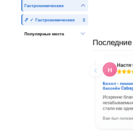
Гастрономические
Гастрономические
Популярные места
Последние 
Настя
1
Н
Бохол - пикн
бассейн Caba
Искренне благ
незабываемых 
стали как одн
Вам был полезен