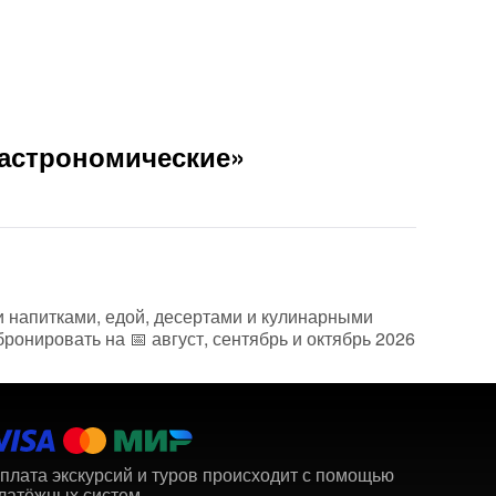
Гастрономические»
и напитками, едой, десертами и кулинарными
онировать на 📅 август, сентябрь и октябрь 2026
плата экскурсий и туров происходит с помощью
латёжных систем