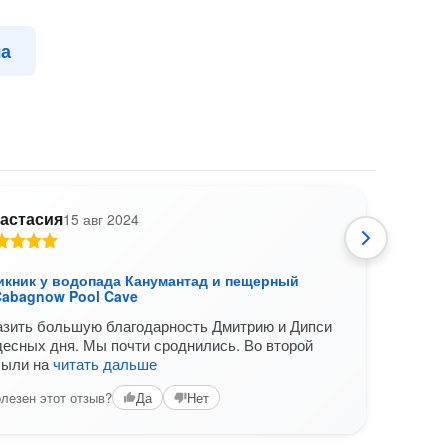
ла
астасия
15 авг 2024
Все
"Га
Что
пикник у водопада Канумантад и пещерный
отк
Cabagnow Pool Cave
карт
азить большую благодарность Дмитрию и Дипси
десных дня. Мы почти сроднились. Во второй
были на
читать дальше
лезен этот отзыв?
Да
Нет