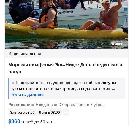
8 часов
Индивидуальная
Морская симфония Эль-Нидо: День среди скал и
лагун
«Проплывите сквозь узкие проходы в тайные
лагуны
,
где свет играет на стенах гротов, а вода поет эхо»
Расписание:
Ежедневно. Отправление в 8 утра.
Завтра в 08:00
9 авг в 08:00
$360
за всё до 30 чел.