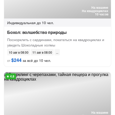
На машине
На квадроциклах
10 часов
Индивидуальная
до 10 чел.
Бохол: волшебство природы
Поснорклить с сардинами, покататься на квадроциклах и
увидеть Шоколадные холмы
10 авг в 08:00
11 авг в 08:00
$244
за всё до 10 чел.
от
4 отзыва
На машине