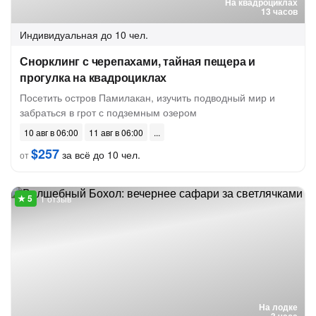
На квадроциклах
13 часов
Индивидуальная
до 10 чел.
Снорклинг с черепахами, тайная пещера и
прогулка на квадроциклах
Посетить остров Памилакан, изучить подводный мир и
забраться в грот с подземным озером
10 авг в 06:00
11 авг в 06:00
$257
за всё до 10 чел.
от
1 отзыв
На лодке