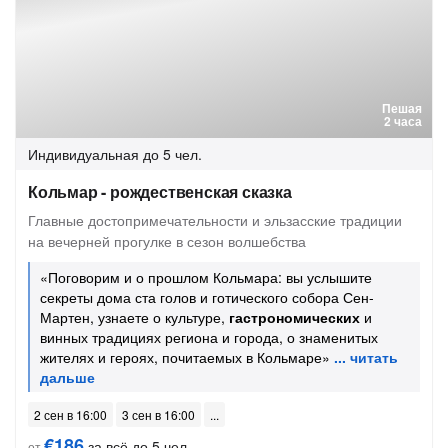
Пешая
2 часа
Индивидуальная
до 5 чел.
Кольмар - рождественская сказка
Главные достопримечательности и эльзасские традиции
на вечерней прогулке в сезон волшебства
«Поговорим и о прошлом Кольмара: вы услышите
секреты дома ста голов и готического собора Сен-
Мартен, узнаете о культуре,
гастрономических
и
винных традициях региона и города, о знаменитых
жителях и героях, почитаемых в Кольмаре»
2 сен в 16:00
3 сен в 16:00
€186
за всё до 5 чел.
от