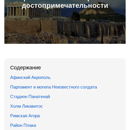
досто­приме­чатель­ности
Содержание
Афинский Акрополь
Парламент и могила Неизвестного солдата
Стадион Панатенай
Холм Ликавитос
Римская Агора
Район Плака