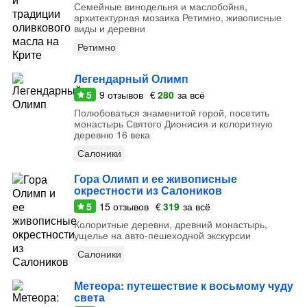
Семейные винодельня и маслобойня,
архитектурная мозаика Ретимно, живописные
виды и деревни
Ретимно
Легендарный Олимп
5
9
отзывов
€
280
за всё
Полюбоваться знаменитой горой, посетить
монастырь Святого Дионисия и колоритную
деревню 16 века
Салоники
Гора Олимп и ее живописные
окрестности из Салоников
5
15
отзывов
€
319
за всё
Колоритные деревни, древний монастырь,
ущелье на авто-пешеходной экскурсии
Салоники
Метеора: путешествие к восьмому чуду
света