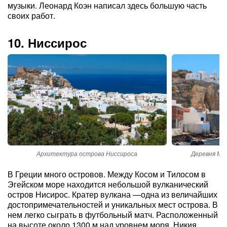
музыки. Леонард Коэн написал здесь большую часть
своих работ.
10. Ниссирос
Архитектура острова Ниссироса
Деревня Ма
В Греции много островов. Между Косом и Тилосом в
Эгейском море находится небольшой вулканический
остров Нисирос. Кратер вулкана —одна из величайших
достопримечательностей и уникальных мест острова. В
нем легко сыграть в футбольный матч. Расположенный
на высоте около 1300 м над уровнем моря, Никия