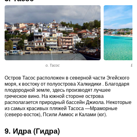
о. Тасос
Вод
Остров Тасос расположен в северной части Эгейского
моря, к востоку от полуострова Халкидики . Благодаря
плодородной земле, здесь производят лучшее
греческое вино. На южной стороне острова
располагается природный бассейн Джиола. Некоторые
из самых красивых пляжей Тасоса —Мраморные
(северо-восток), Псили Аммос и Калами (юг).
9. Идра (Гидра)