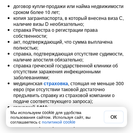
договор купли-продажи или найма недвижимости
сроком более 10 лет;
копия загранпаспорта, в который внесена виза С,
наличие визы D необязательно;
справка Реестра о регистрации права
собственности;
акт, подтверждающий, что сумма выплачена
полностью;
справка, подтверждающая отсутствие судимости,
наличие апостиля обязательно;
справка греческой государственной клиники об
отсутствии заражения инфекционными
заболеваниями;
медицинская
страховка
, стоящая не меньше 300
евро (при отсутствии таковой достаточно
предъявить справку из страховой компании о
подаче соответствующего запроса);
греческий АФМ;
Мы используем cookie для удобства
три фотографии;
ОК
пользования сайтом. Используя сайт, вы
чек, подтверждающий уплату государственной
соглашаетесь с
политикой cookie
пошлины в размере 500 евро.