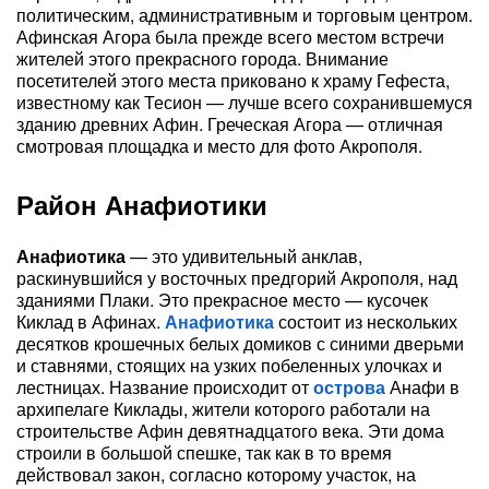
политическим, административным и торговым центром.
Афинская Агора была прежде всего местом встречи
жителей этого прекрасного города. Внимание
посетителей этого места приковано к храму Гефеста,
известному как Тесион — лучше всего сохранившемуся
зданию древних Афин. Греческая Агора — отличная
смотровая площадка и место для фото Акрополя.
Район Анафиотики
Анафиотика
— это удивительный анклав,
раскинувшийся у восточных предгорий Акрополя, над
зданиями Плаки. Это прекрасное место — кусочек
Киклад в Афинах.
Анафиотика
состоит из нескольких
десятков крошечных белых домиков с синими дверьми
и ставнями, стоящих на узких побеленных улочках и
лестницах. Название происходит от
острова
Анафи в
архипелаге Киклады, жители которого работали на
строительстве Афин девятнадцатого века. Эти дома
строили в большой спешке, так как в то время
действовал закон, согласно которому участок, на