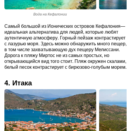
Вода на Кефалонии
А
Самый большой из Ионических островов Кефалония—
идеальная альтернатива для людей, которые любят
аутентичную атмосферу. Горный пейзаж контрастирует
с лазурью моря. Здесь можно обнаружить много пещер,
в том числе захватывающую дух пещеру Мелиссани.
Дорога к пляжу Миртос не из самых простых, но
открывающийся вид того стоит. Пляж окружен скалами,
белый песок контрастирует с бирюзово-голубым морем.
4. Итака