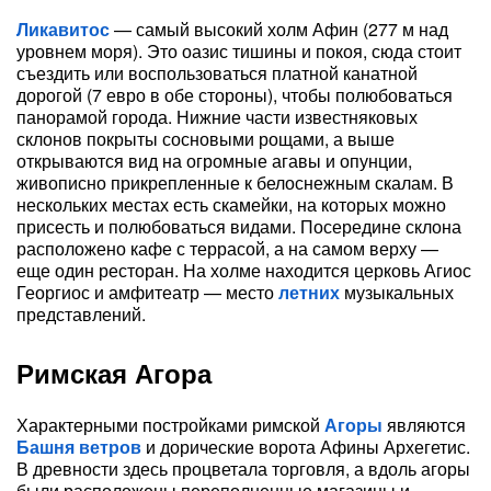
Ликавитос
— самый высокий холм Афин (277 м над
уровнем моря). Это оазис тишины и покоя, сюда стоит
съездить или воспользоваться платной канатной
дорогой (7 евро в обе стороны), чтобы полюбоваться
панорамой города. Нижние части известняковых
склонов покрыты сосновыми рощами, а выше
открываются вид на огромные агавы и опунции,
живописно прикрепленные к белоснежным скалам. В
нескольких местах есть скамейки, на которых можно
присесть и полюбоваться видами. Посередине склона
расположено кафе с террасой, а на самом верху —
еще один ресторан. На холме находится церковь Агиос
Георгиос и амфитеатр — место
летних
музыкальных
представлений.
Римская Агора
Характерными постройками римской
Агоры
являются
Башня ветров
и дорические ворота Афины Архегетис.
В древности здесь процветала торговля, а вдоль агоры
были расположены переполненные магазины и