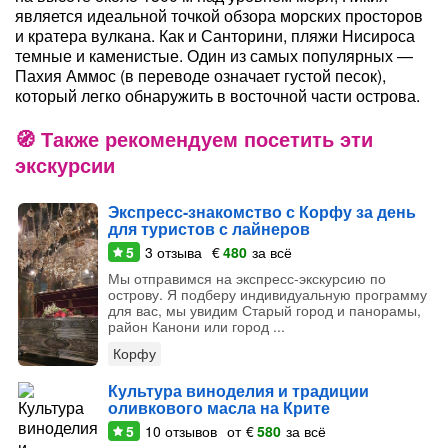
является идеальной точкой обзора морских просторов
и кратера вулкана. Как и Санторини, пляжи Нисироса
темные и каменистые. Один из самых популярных —
Пахия Аммос (в переводе означает густой песок),
который легко обнаружить в восточной части острова.
Также рекомендуем посетить эти
экскурсии
Экспресс-знакомство с Корфу за день
для туристов с лайнеров
5
3
отзыва
€
480
за всё
Мы отправимся на экспресс-экскурсию по
острову. Я подберу индивидуальную программу
для вас, мы увидим Старый город и панорамы,
район Канони или город ...
Корфу
Культура виноделия и традиции
оливкового масла на Крите
5
10
отзывов
от
€
580
за всё