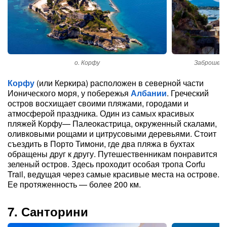
о. Корфу
Заброшенн
Корфу
(или Керкира) расположен в северной части
Ионического моря, у побережья
Албании
. Греческий
остров восхищает своими пляжами, городами и
атмосферой праздника. Один из самых красивых
пляжей Корфу— Палеокастрица, окруженный скалами,
оливковыми рощами и цитрусовыми деревьями. Стоит
съездить в Порто Тимони, где два пляжа в бухтах
обращены друг к другу. Путешественникам понравится
зеленый остров. Здесь проходит особая тропа Corfu
Trail, ведущая через самые красивые места на острове.
Ее протяженность — более 200 км.
7. Санторини