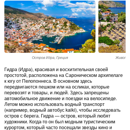
Остров Идра, Греция
Живопис
Гидра (Идра), красивая и восхитительная своей
простотой, расположена на Сароническом архипелаге
к югу от Пелопоннеса. В основном здесь
передвигаются пешком или на осликах, которые
перевозят и товары, и людей. Здесь запрещены
автомобильное движение и поездки на велосипеде.
Летом можно использовать водный транспорт
(например, водный автобус kaiki), чтобы исследовать
остров с берега. Гидра — остров, который любят
художники. Когда-то он был модным туристическим
курортом, который часто посещали звезды кино и