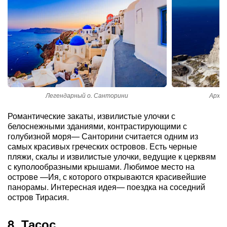
Легендарный о. Санторини
Архит
Романтические закаты, извилистые улочки с
белоснежными зданиями, контрастирующими с
голубизной моря— Санторини считается одним из
самых красивых греческих островов. Есть черные
пляжи, скалы и извилистые улочки, ведущие к церквям
с куполообразными крышами. Любимое место на
острове —Ия, с которого открываются красивейшие
панорамы. Интересная идея— поездка на соседний
остров Тирасия.
8. Тасос