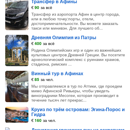
Трансфер в Афины
€
90
за всё
Трансфер из аэропорта Афин в центр города,
или в любою точку:порты, отели,
достопримечательности. Вы можете заказать
такси или минивэн. Для лучшего об...
Древняя Олимпия из Патры
€
400
за всё
Родина Олимпийских игр и один из важнейших
культовых центров Древней Греции. Вы посетите
археологический комплекс с руинами храмов,
стадиона, римских ...
Винный тур в Афинах
€
85
за чел.
Мы отправляемся в тур по Аттики, где проедем
мимо Афинской Ривьеры, чтобы увидеть
виноградники Месогеи, которая производит в
течение тысяч лет прекрас...
Круиз по трём островам: Эгина-Порос и
Гидра
€
160
за чел.
Дегустация греческих вин на секретном