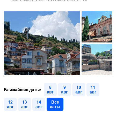
8
9
10
11
Ближайшие даты:
авг
авг
авг
авг
12
13
14
Все
авг
авг
авг
даты