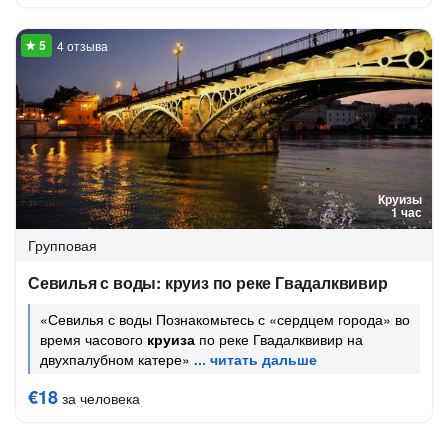
4 отзыва
Круизы
1 час
Групповая
Севилья с воды: круиз по реке Гвадалквивир
«Севилья с воды Познакомьтесь с «сердцем города» во
время часового
круиза
по реке Гвадалквивир на
двухпалубном катере»
€18
за человека