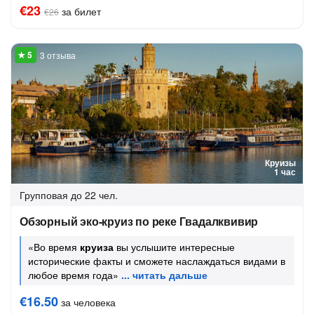
€23
за билет
€26
3 отзыва
Круизы
1 час
Групповая
до 22 чел.
Обзорный эко-круиз по реке Гвадалквивир
«Во время
круиза
вы услышите интересные
исторические факты и сможете наслаждаться видами в
любое время года»
€16.50
за человека