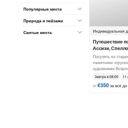
Популярные места
Природа и пейзажи
Индивидуальная
д
Святые места
Путешествие по
Ассизи, Спелл
Погулять по стари
памятники этруско
художниках Возро
Завтра в 08:00
11 
€350
за всё до 
от