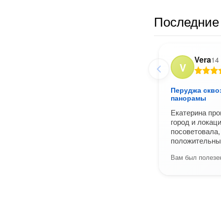
Последние 
Vera
14
V
Перуджа скво
панорамы
Екатерина про
город и локац
посоветовала,
положительные
Вам был полезен