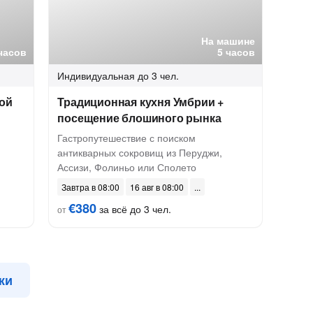
На машине
часов
5 часов
Индивидуальная
до 3 чел.
ой
Традиционная кухня Умбрии +
посещение блошиного рынка
Гастропутешествие с поиском
антикварных сокровищ из Перуджи,
Ассизи, Фолиньо или Сполето
Завтра в 08:00
16 авг в 08:00
€380
за всё до 3 чел.
от
жи