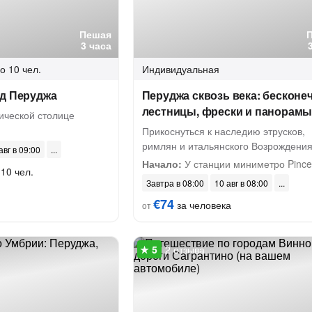
Пешая
3 часа
о 10 чел.
Индивидуальная
од Перуджа
Перуджа сквозь века: бесконе
лестницы, фрески и панорам
ической столице
Прикоснуться к наследию этрусков,
римлян и итальянского Возрождени
авг в 09:00
Начало:
У станции миниметро Pince
 10 чел.
Завтра в 08:00
10 авг в 08:00
€74
за человека
от
2 отзыва