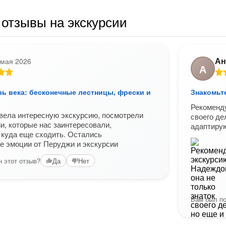
отзывы на экскурсии
Ан
 мая 2026
А
зь века: бесконечные лестницы, фрески и
Знакомьт
Рекоменду
вела интересную экскурсию, посмотрели
своего де
ии, которые нас заинтересовали,
адаптирую
 куда еще сходить. Остались
 эмоции от Перуджи и экскурсии
 этот отзыв?
Да
Нет
Вам был по