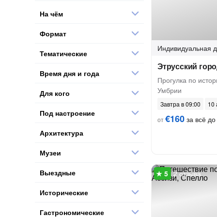
На чём
Формат
Индивидуальная
д
Тематические
Этрусский гор
Время дня и года
Прогулка по истор
Умбрии
Для кого
Завтра в 09:00
10 
Под настроение
€160
за всё до
от
Архитектура
Музеи
Выездные
2 отзыва
Исторические
Гастрономические