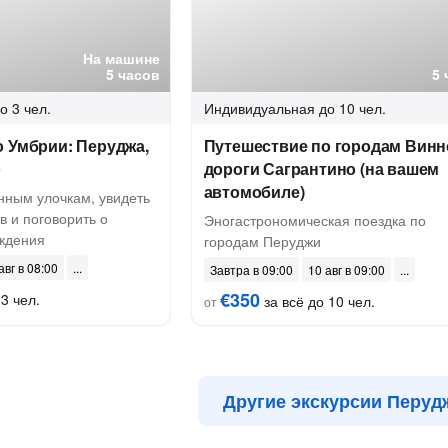
На машине
5 часов
5 
о 3 чел.
Индивидуальная
до 10 чел.
 Умбрии: Перуджа,
Путешествие по городам Винн
о
дороги Сагрантино (на вашем
автомобиле)
нным улочкам, увидеть
в и поговорить о
Эногастрономическая поездка по
ждения
городам Перуджи
авг в 08:00
Завтра в 09:00
10 авг в 09:00
€350
3 чел.
за всё до 10 чел.
от
Другие экскурсии Перуд