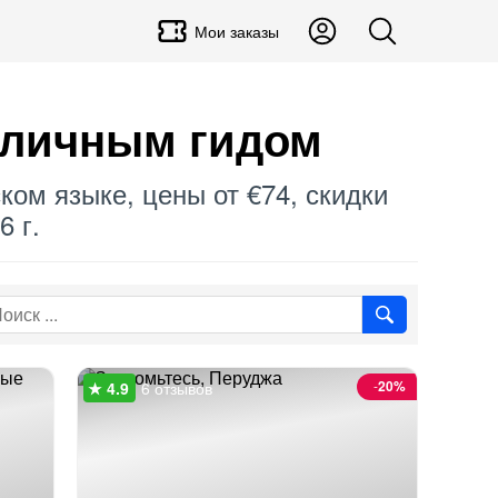
Мои заказы
 личным гидом
ком языке, цены от €74, скидки
6 г.
-
20%
6 отзывов