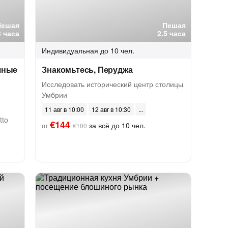
Пешая
Пешая
3 часа
2.5 часа
Индивидуальная
до 10 чел.
чные
Знакомьтесь, Перуджа
ы
Исследовать исторический центр столицы
Умбрии
я
11 авг в 10:00
12 авг в 10:30
tto
€144
за всё до 10 чел.
от
€180