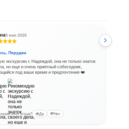
на
5 мая 2026
есь, Перуджа
Знак
ю экскурсию с Надеждой, она не только знаток
Надя
ла, но еще и очень приятный собеседник,
Пока
щийся под ваше время и предпочтения ❤️
лучш
с ис
очен
дово
Вам б
лезен этот отзыв?
Да
Нет