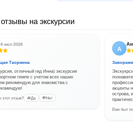
отзывы на экскурсии
Ан
16 июл 2026
А
щая Таормина
Завораж
урсия, отличный гид Инна) экскурсия
Экскукрси
ортном темпе с учетом всех наших
познавате
ем рекомендую для знакомства с
професси
екомендую!
акценты н
острова, 
 этот отзыв?
Да
Нет
практичес
Вам был по