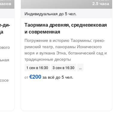
часов
2.5 часа
Индивидуальная
до 5 чел.
-ди-
Таормина древняя, средневековая
да
и современная
Погружение в историю Таормины: греко-
римский театр, панорамы Ионического
ового
моря и вулкана Этна, ботанический сад и
традиционные десерты
льная
1 сен в 16:30
3 сен в 16:30
€200
за всё до 5 чел.
от
сосе