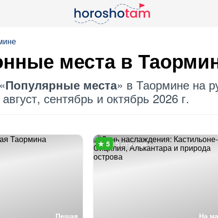
мине
онные места в Таорми
«
» в Таормине на р
Популярные места
август, сентябрь и октябрь 2026 г.
5 отзывов
Пешая
На м