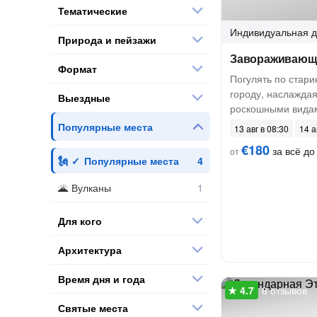
Тематические
Индивидуальная
д
Природа и пейзажи
Завораживающ
Формат
Погулять по стар
городу, наслаждая
Выездные
роскошными вида
Популярные места
13 авг в 08:30
14 а
€180
за всё до 
от
Популярные места
Вулканы
Для кого
Архитектура
Время дня и года
6 отзывов
Святые места