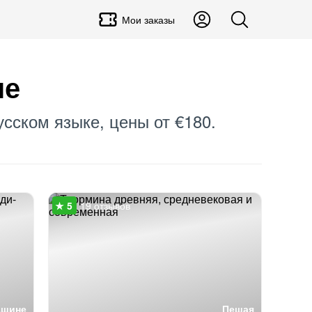
Мои заказы
не
усском языке, цены от €180.
19 отзывов
ашине
Пешая