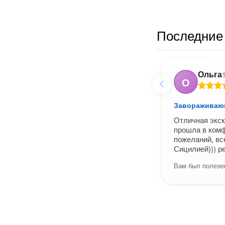
Последние 
Ольга
О
Завораживаю
Отличная экск
прошла в комф
пожеланий, вс
Сицилией))) р
Вам был полезен