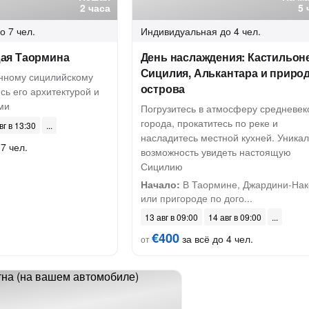
2 часа
5 
о 7 чел.
Индивидуальная
до 4 чел.
ая Таормина
День наслаждения: Кастильоне
Сицилия, Алькантара и приро
инному сицилийскому
острова
сь его архитектурой и
ми
Погрузитесь в атмосферу средневек
города, прокатитесь по реке и
вг в 13:30
насладитесь местной кухней. Уника
7 чел.
возможность увидеть настоящую
Сицилию
Начало:
В Таормине, Джардини-Нак
или пригороде по дого...
13 авг в 09:00
14 авг в 09:00
€400
за всё до 4 чел.
от