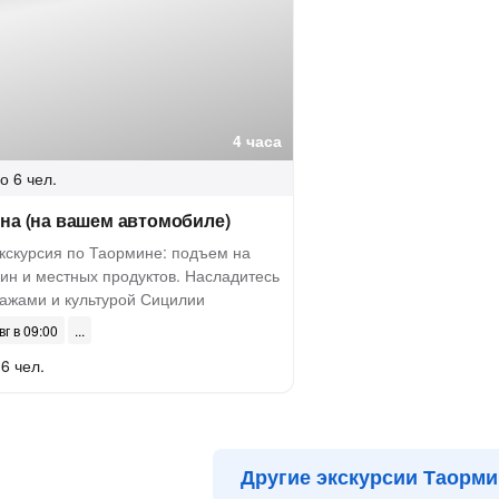
4 часа
о 6 чел.
на (на вашем автомобиле)
кскурсия по Таормине: подъем на
вин и местных продуктов. Насладитесь
ажами и культурой Сицилии
вг в 09:00
6 чел.
Другие экскурсии Таорм