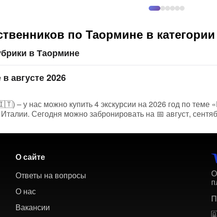
ственников по Таормине в категори
убрики в Таормине
 в августе 2026
🇹) – у нас можно купить 4 экскурсии на 2026 год по теме 
Италии. Сегодня можно забронировать на 📅 август, сентяб
О сайте
О
Ответы на вопросы
п
О нас
П
Вакансии