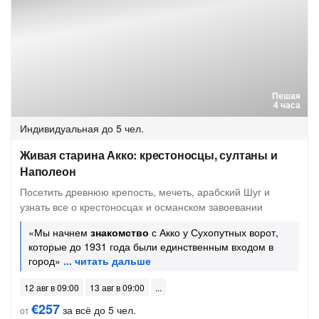
Пешая
4 часа
Индивидуальная
до 5 чел.
Живая старина Акко: крестоносцы, султаны и
Наполеон
Посетить древнюю крепость, мечеть, арабский Шуг и
узнать все о крестоносцах и османском завоевании
«Мы начнем
знакомство
с Акко у Сухопутных ворот,
которые до 1931 года были единственным входом в
город»
12 авг в 09:00
13 авг в 09:00
€257
за всё до 5 чел.
от