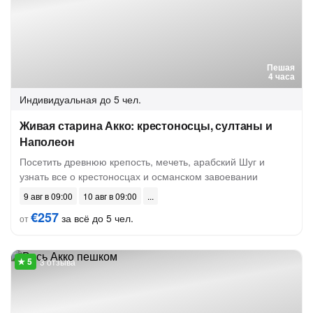
Пешая
4 часа
Индивидуальная
до 5 чел.
Живая старина Акко: крестоносцы, султаны и
Наполеон
Посетить древнюю крепость, мечеть, арабский Шуг и
узнать все о крестоносцах и османском завоевании
9 авг в 09:00
10 авг в 09:00
€257
за всё до 5 чел.
от
3 отзыва