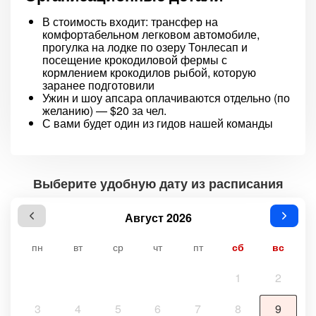
В стоимость входит: трансфер на
комфортабельном легковом автомобиле,
прогулка на лодке по озеру Тонлесап и
посещение крокодиловой фермы с
кормлением крокодилов рыбой, которую
заранее подготовили
Ужин и шоу апсара оплачиваются отдельно (по
желанию) — $20 за чел.
С вами будет один из гидов нашей команды
Выберите удобную дату из расписания
Август 2026
пн
вт
ср
чт
пт
сб
вс
1
2
3
4
5
6
7
8
9