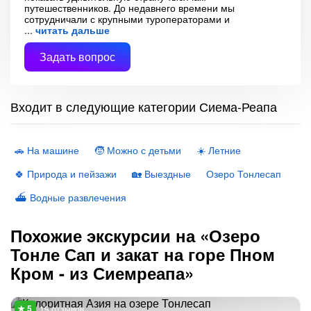
путешественников. До недавнего времени мы
сотрудничали с крупными туроператорами и
читать дальше
Задать вопрос
Входит в следующие категории Сиема-Реапа
🚗 На машине
🧒 Можно с детьми
☀️ Летние
🍀 Природа и пейзажи
🏡 Выездные
Озеро Тонлесап
⛴ Водные развлечения
Похожие экскурсии на «Озеро
Тонле Сап и закат на горе Пном
Кром - из Сиемреапа»
19 отзывов