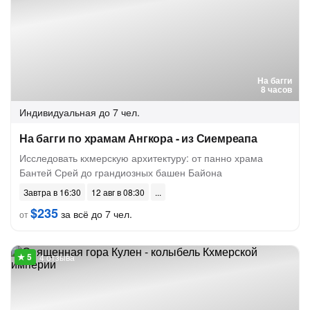
На багги
8 часов
Индивидуальная
до 7 чел.
На багги по храмам Ангкора - из Сиемреапа
Исследовать кхмерскую архитектуру: от панно храма
Бантей Срей до грандиозных башен Байона
Завтра в 16:30
12 авг в 08:30
$235
за всё до 7 чел.
от
4 отзыва