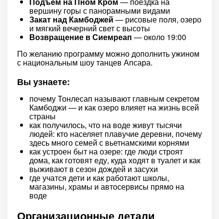
Подъём на Пном Кром
— поездка на
вершину горы с панорамными видами
Закат над Камбоджей
— рисовые поля, озеро
и мягкий вечерний свет с высоты
Возвращение в Сиемреап
— около 19:00
По желанию программу можно дополнить ужином
с национальным шоу танцев Апсара.
Вы узнаете:
почему Тонлесап называют главным секретом
Камбоджи — и как озеро влияет на жизнь всей
страны
как получилось, что на воде живут тысячи
людей: кто населяет плавучие деревни, почему
здесь много семей с вьетнамскими корнями
как устроен быт на озере: где люди строят
дома, как готовят еду, куда ходят в туалет и как
выживают в сезон дождей и засухи
где учатся дети и как работают школы,
магазины, храмы и автосервисы прямо на
воде
Организационные детали