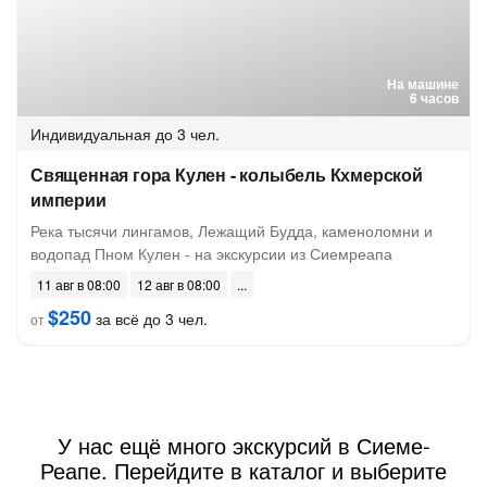
На машине
6 часов
Индивидуальная
до 3 чел.
Священная гора Кулен - колыбель Кхмерской
империи
Река тысячи лингамов, Лежащий Будда, каменоломни и
водопад Пном Кулен - на экскурсии из Сиемреапа
11 авг в 08:00
12 авг в 08:00
$250
за всё до 3 чел.
от
У нас ещё много экскурсий в Сиеме-
Реапе. Перейдите в каталог и выберите