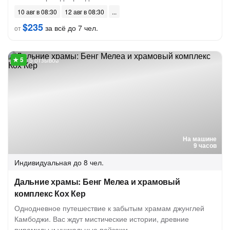
10 авг в 08:30
12 авг в 08:30
$235
за всё до 7 чел.
от
5 отзывов
На машине
9 часов
Индивидуальная
до 8 чел.
Дальние храмы: Бенг Мелеа и храмовый
комплекс Кох Кер
Однодневное путешествие к забытым храмам джунглей
Камбоджи. Вас ждут мистические истории, древние
пирамиды и уникальные пейзажи