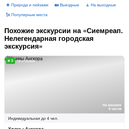
🍀 Природа и пейзажи
🏡 Выездные
🧘 На выходные
🗽 Популярные места
Похожие экскурсии на «Сиемреап.
Нелегендарная городская
экскурсия»
18 отзывов
На машине
6 часов
Индивидуальная
до 4 чел.
Храмы Ангкора