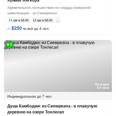
Удивительное путешествие по сердцу кхмерской
цивилизации - из Сиемреапа
11 авг в 06:00
12 авг в 06:00
$250
за всё до 4 чел.
от
5 отзывов
На лодке
2.5 часа
Индивидуальная
до 7 чел.
Душа Камбоджи: из Сиемреапа - в плавучую
деревню на озере Тонлесап