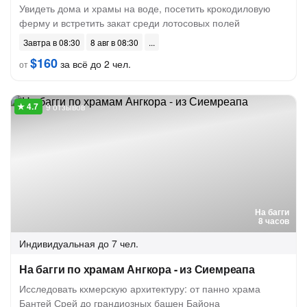
Увидеть дома и храмы на воде, посетить крокодиловую
ферму и встретить закат среди лотосовых полей
Завтра в 08:30
8 авг в 08:30
$160
за всё до 2 чел.
от
9 отзывов
На багги
8 часов
Индивидуальная
до 7 чел.
На багги по храмам Ангкора - из Сиемреапа
Исследовать кхмерскую архитектуру: от панно храма
Бантей Срей до грандиозных башен Байона