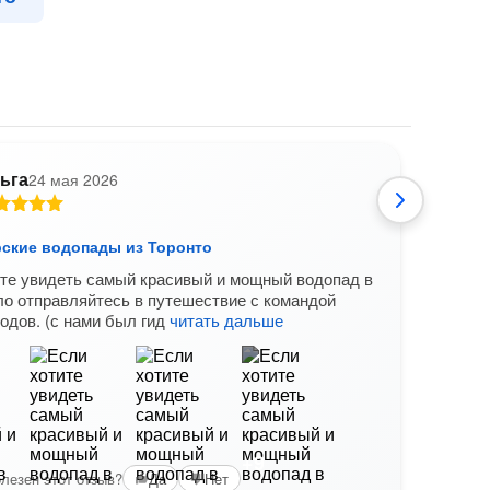
ьга
24 мая 2026
А
рские водопады из Торонто
На Н
те увидеть самый красивый и мощный водопад в
Ниага
о отправляйтесь в путешествие с командой
прекр
одов. (с нами был гид
читать дальше
Вам б
+9
лезен этот отзыв?
Да
Нет