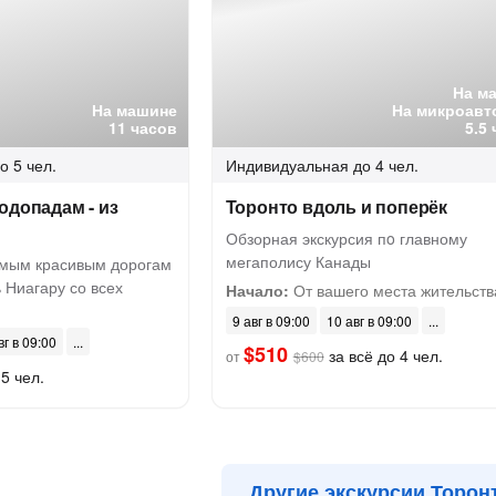
На м
На машине
На микроавт
11 часов
5.5
о 5 чел.
Индивидуальная
до 4 чел.
одопадам - из
Торонто вдоль и поперёк
Обзорная экскурсия пo главному
мегаполису Канады
амым красивым дорогам
 Ниагару со всех
Начало:
От вашего места жительств
9 авг в 09:00
10 авг в 09:00
вг в 09:00
$510
за всё до 4 чел.
от
$600
5 чел.
Другие экскурсии Торон