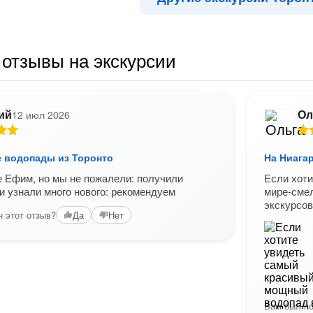
отзывы на экскурсии
ий
Ол
12 июл 2026
е водопады из Торонто
На Ниага
е Ефим, но мы не пожалели: получили
Если хоти
и узнали много нового: рекомендуем
мире-смел
экскурсов
 этот отзыв?
Да
Нет
Вам был по