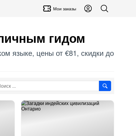
Мои заказы
 личным гидом
ком языке, цены от €81, скидки до
.