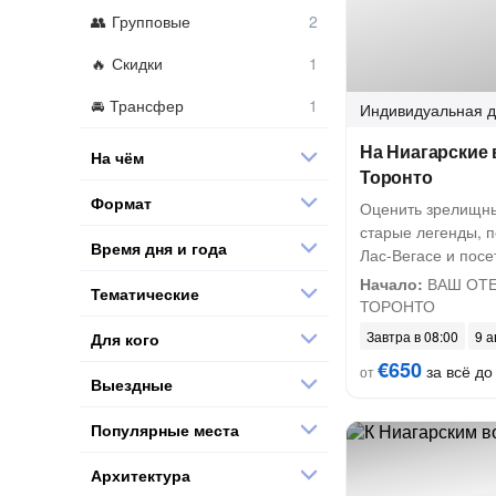
Групповые
Скидки
Трансфер
Индивидуальная
д
На Ниагарские
На чём
Торонто
Формат
Оценить зрелищны
старые легенды, 
Время дня и года
Лас-Вегасе и пос
Начало:
ВАШ ОТЕ
Тематические
ТОРОНТО
Завтра в 08:00
9 а
Для кого
€650
за всё до 
от
Выездные
Популярные места
Архитектура