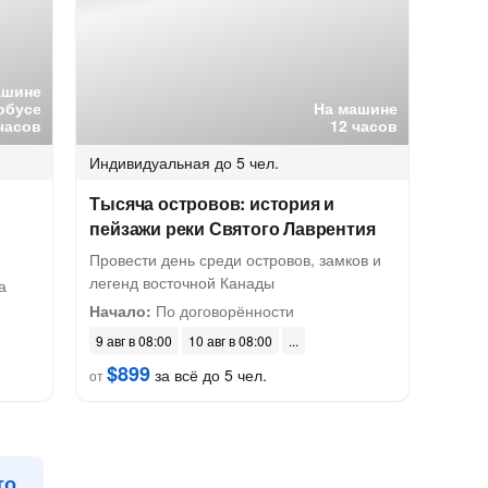
ашине
обусе
На машине
 часов
12 часов
Индивидуальная
до 5 чел.
Тысяча островов: история и
пейзажи реки Святого Лаврентия
Провести день среди островов, замков и
легенд восточной Канады
а
Начало:
По договорённости
9 авг в 08:00
10 авг в 08:00
$899
за всё до 5 чел.
от
то