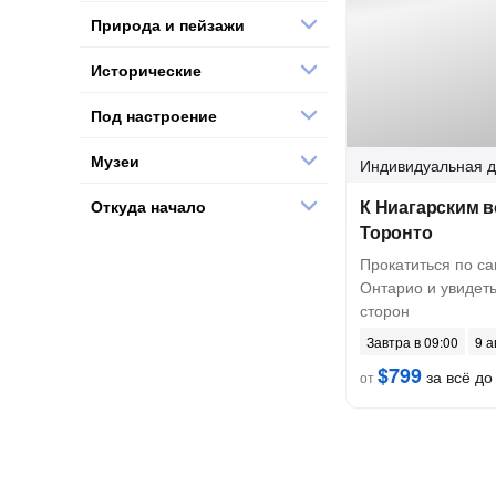
Природа и пейзажи
Исторические
Под настроение
Музеи
Индивидуальная
д
К Ниагарским в
Откуда начало
Торонто
Прокатиться по с
Онтарио и увидеть
сторон
Завтра в 09:00
9 а
$799
за всё до 
от