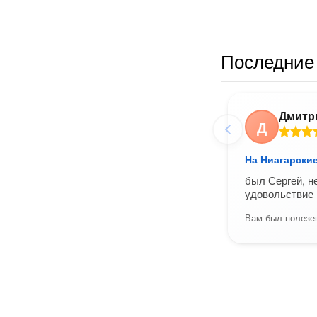
Последние 
Дмитр
Д
На Ниагарски
был Сергей, н
удовольствие 
Вам был полезен