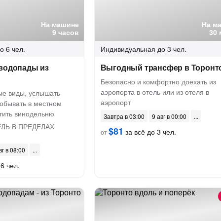
На машине
На м
9 часов
30 
о 6 чел.
Индивидуальная
до 3 чел.
 водопады из
Выгодный трансфер в Торонт
Безопасно и комфортно доехать из
аэропорта в отель или из отеля в
е виды, услышать
аэропорт
побывать в местном
етить винодельню
Завтра в 03:00
9 авг в 00:00
ЛЬ В ПРЕДЕЛАХ
$81
за всё до 3 чел.
от
вг в 08:00
6 чел.