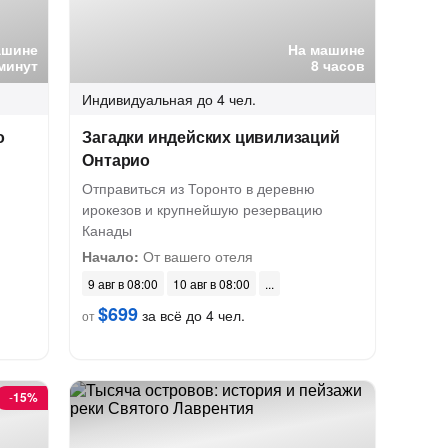
ашине
На машине
минут
8 часов
Индивидуальная
до 4 чел.
о
Загадки индейских цивилизаций
Онтарио
Отправиться из Торонто в деревню
ирокезов и крупнейшую резервацию
Канады
Начало:
От вашего отеля
9 авг в 08:00
10 авг в 08:00
$699
за всё до 4 чел.
от
-
15%