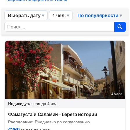
Выбрать дату
1 чел.
По популярности
4 часа
Индивидуальная
до 4 чел.
Фамагуста и Саламин - берега истории
Расписание:
Ежедневно по согласованию
€260
за всё до 4 чел.