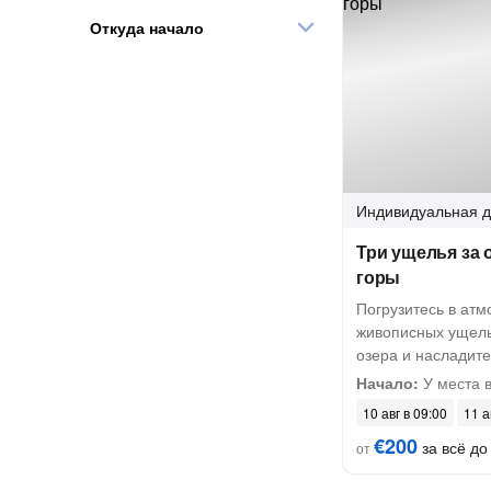
Откуда начало
Индивидуальная
д
Три ущелья за 
горы
Погрузитесь в атм
живописных ущель
озера и насладите
Начало:
У места 
10 авг в 09:00
11 а
€200
за всё до 
от