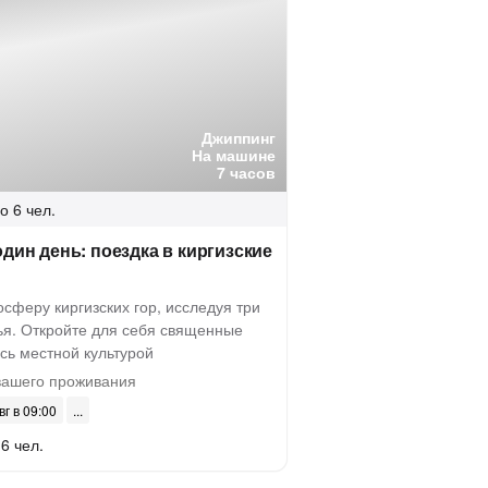
Джиппинг
На машине
7 часов
о 6 чел.
один день: поездка в киргизские
осферу киргизских гор, исследуя три
я. Откройте для себя священные
сь местной культурой
вашего проживания
вг в 09:00
6 чел.