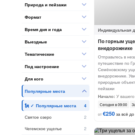
Природа и пейзажи
Формат
Время дня и года
Индивидуальная
д
По горным уще
Выездные
внедорожнике
Тематические
Отправьтесь в не
путешествие по Гр
Под настроение
Семёновскому ущ
внедорожнике. Ув
Для кого
природные объект
пейзажи
Популярные места
Начало:
У вашего
Сегодня в 09:00
З
Популярные места
€250
за всё до 
от
Святое озеро
Чегемское ущелье