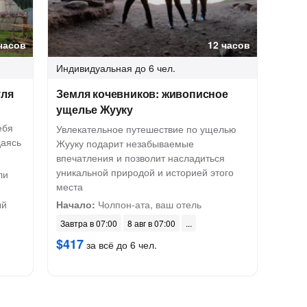
часов
12 часов
Индивидуальная
до 6 чел.
уля
Земля кочевников: живописное
ущелье Жууку
ебя
Увлекательное путешествие по ущелью
даясь
Жууку подарит незабываемые
впечатления и позволит насладиться
уникальной природой и историей этого
ли
места
ый
Начало:
Чолпон-ата, ваш отель
Завтра в 07:00
8 авг в 07:00
$417
за всё до 6 чел.