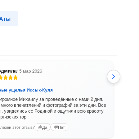
-Аты
дмила
15 мар 2026
Е
рные ущелья Иссык-Куля
По г
громное Михаилу за проведённые с нами 2 дня.
Ездил
много впечатлений и фотографий за эти дни. Все
Води
, увиделись сс Родиной и ощутили всю красоту
Помож
ргизских гор.
марш
лезен этот отзыв?
Да
Нет