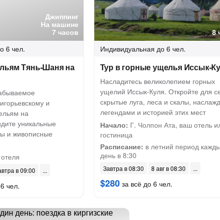
Джиппинг
На машине
7 часов
8 
о 6 чел.
Индивидуальная
до 6 чел.
льям Тянь-Шаня на
Тур в горные ущелья Иссык-К
Насладитесь великолепием горных
ущелий Иссык-Куля. Откройте для с
забываемое
скрытые луга, леса и скалы, наслаж
игорьевскому и
легендами и историей этих мест
ельям на
идите уникальные
Начало:
Г. Чолпон Ата, ваш отель и
ы и живописные
гостиница
Расписание:
в летний период кажд
день в 8:30
 отеля
Завтра в 08:30
8 авг в 08:30
автра в 09:00
$280
за всё до 6 чел.
6 чел.