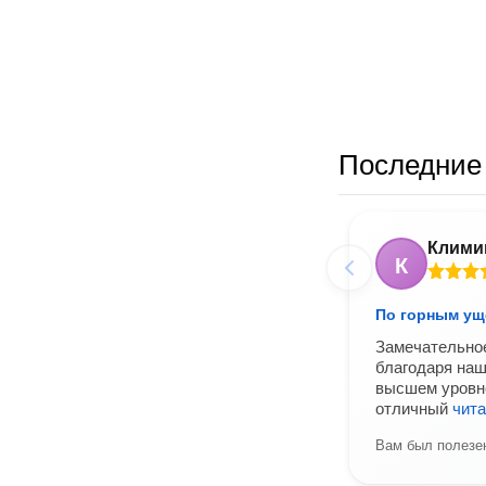
Последние 
Клими
К
По горным ущ
Замечательное
благодаря наш
высшем уровне
отличный
чит
Вам был полезен