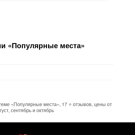
Вам б
ии «Популярные места»
о теме «Популярные места», 17 ⭐ отзывов, цены от
уст, сентябрь и октябрь