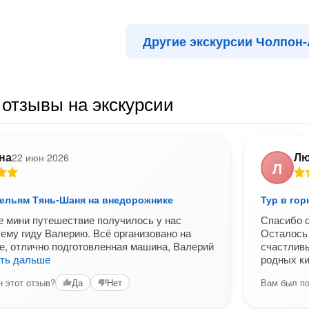
Другие экскурсии Чолпон
отзывы на экскурсии
на
Лю
22 июн 2026
Л
ельям Тянь-Шаня на внедорожнике
Тур в го
 мини путешествие получилось у нас
Спасибо о
ему гиду Валерию. Всё организовано на
Осталось 
, отлично подготовленная машина, Валерий
счастливы
ать дальше
родных ки
 этот отзыв?
Вам был по
Да
Нет