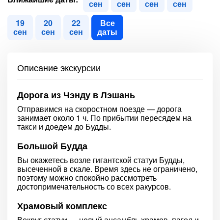
сен
сен
сен
сен
19
20
22
Все
сен
сен
сен
даты
Описание экскурсии
Дорога из Чэнду в Лэшань
Отправимся на скоростном поезде — дорога
занимает около 1 ч. По прибытии пересядем на
такси и доедем до Будды.
Большой Будда
Вы окажетесь возле гигантской статуи Будды,
высеченной в скале. Время здесь не ограничено,
поэтому можно спокойно рассмотреть
достопримечательность со всех ракурсов.
Храмовый комплекс
Вокруг статуи — целый ансамбль храмов, пагод и