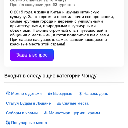
Провёл экскурсии для
52
туристов
С 2015 года я живу в Китае и изучаю китайскую
культуру. За это время я посетил почти все провинции,
самые крупные города и деревни с уникальными
архитектурными, природными и культурными
объектами. Накопив огромный опыт путешествий и
общения с местными, я готов поделиться им с вами.
Приглашаю вас увидеть самые запоминающиеся и
красивые места этой страны!
Задать вопрос
Входит в следующие категории Чэнду
🧒 Можно с детьми
🏡 Выездные
☀️ На весь день
Статуя Будды в Лэшане
🙏 Святые места
Соборы и храмы
⛪️ Монастыри, церкви, храмы
🗽 Популярные места