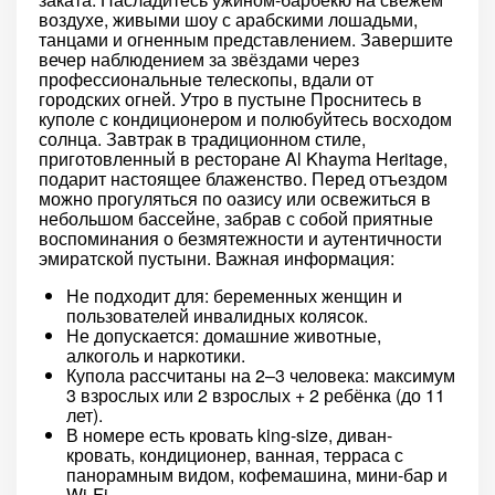
воздухе, живыми шоу с арабскими лошадьми,
танцами и огненным представлением. Завершите
вечер наблюдением за звёздами через
профессиональные телескопы, вдали от
городских огней. Утро в пустыне Проснитесь в
куполе с кондиционером и полюбуйтесь восходом
солнца. Завтрак в традиционном стиле,
приготовленный в ресторане Al Khayma Heritage,
подарит настоящее блаженство. Перед отъездом
можно прогуляться по оазису или освежиться в
небольшом бассейне, забрав с собой приятные
воспоминания о безмятежности и аутентичности
эмиратской пустыни. Важная информация:
Не подходит для: беременных женщин и
пользователей инвалидных колясок.
Не допускается: домашние животные,
алкоголь и наркотики.
Купола рассчитаны на 2–3 человека: максимум
3 взрослых или 2 взрослых + 2 ребёнка (до 11
лет).
В номере есть кровать king-size, диван-
кровать, кондиционер, ванная, терраса с
панорамным видом, кофемашина, мини-бар и
Wi-Fi.