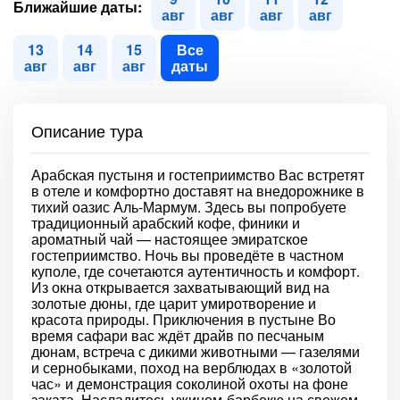
Ближайшие даты:
авг
авг
авг
авг
13
14
15
Все
авг
авг
авг
даты
Описание тура
Арабская пустыня и гостеприимство Вас встретят
в отеле и комфортно доставят на внедорожнике в
тихий оазис Аль-Мармум. Здесь вы попробуете
традиционный арабский кофе, финики и
ароматный чай — настоящее эмиратское
гостеприимство. Ночь вы проведёте в частном
куполе, где сочетаются аутентичность и комфорт.
Из окна открывается захватывающий вид на
золотые дюны, где царит умиротворение и
красота природы. Приключения в пустыне Во
время сафари вас ждёт драйв по песчаным
дюнам, встреча с дикими животными — газелями
и сернобыками, поход на верблюдах в «золотой
час» и демонстрация соколиной охоты на фоне
заката. Насладитесь ужином-барбекю на свежем