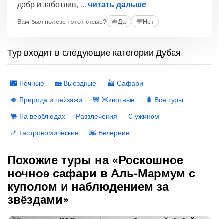
добр и заботлив,
читать дальше
Вам был полезен этот отзыв?
Да
Нет
Тур входит в следующие категории Дубая
🌃 Ночные
🏡 Выездные
🏜 Сафари
🍀 Природа и пейзажи
🐼 Животные
🧳 Все туры
🐫 На верблюдах
Развлечения
С ужином
🍤 Гастрономические
🌇 Вечерние
Похожие туры на «Роскошное
ночное сафари в Аль-Мармум с
куполом и наблюдением за
звёздами»