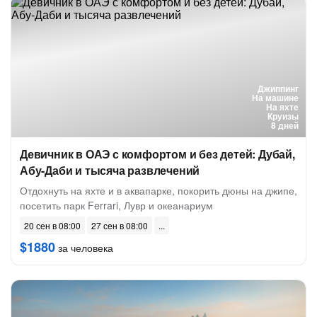
Джиппинг
На машине
На яхте
Круизы
8 дней
Девичник в ОАЭ с комфортом и без детей: Дубай,
Абу-Даби и тысяча развлечений
Отдохнуть на яхте и в аквапарке, покорить дюны на джипе,
посетить парк Ferrari, Лувр и океанариум
20 сен в 08:00
27 сен в 08:00
$1880
за человека