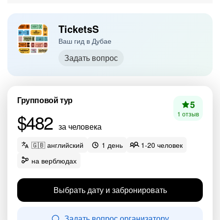
TicketsS
Ваш гид в Дубае
Задать вопрос
Групповой тур
5
$482
1 отзыв
за человека
🇬🇧 английский
1 день
1-20 человек
на верблюдах
Выбрать дату и забронировать
Задать вопрос организатору