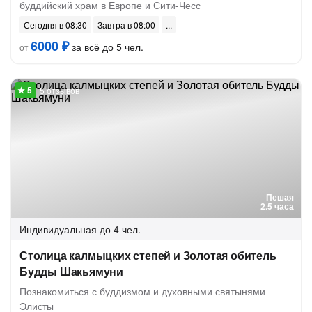
буддийский храм в Европе и Сити-Чесс
Сегодня в 08:30
Завтра в 08:00
6000 ₽
за всё до 5 чел.
от
5 отзывов
Пешая
2.5 часа
Индивидуальная
до 4 чел.
Столица калмыцких степей и Золотая обитель
Будды Шакьямуни
Познакомиться с буддизмом и духовными святынями
Элисты