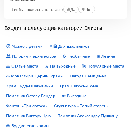
Вам был полезен этот отзыв?
Да
Нет
Входит в следующие категории Элисты
🧒 Можно с детьми
👩‍🏫 Для школьников
🏛 История и архитектура
⚙️ Необычные
☀️ Летние
🙏 Святые места
🧘 На выходные
🗽 Популярные места
⛪️ Монастыри, церкви, храмы
Пагода Семи Дней
Храм Будды Шакьямуни
Храм Сякюсн-Сюме
Памятник Остапу Бендер
🏡 Выездные
Фонтан «Три лотоса»
Скульптура «Белый старец»
Памятник Виктору Цою
Памятник Александру Пушкину
🪷 Буддистские храмы