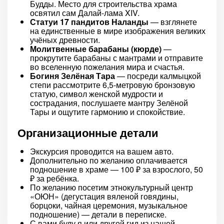
Будды. Место для строительства храма
освятил сам Далай-лама XIV.
Статуи 17 пандитов Наланды
— взглянете
на единственные в мире изображения великих
учёных древности.
Молитвенные барабаны (кюрде)
—
прокрутите барабаны с мантрами и отправите
во вселенную пожелания мира и счастья.
Богиня Зелёная Тара
— посреди калмыцкой
степи рассмотрите 6,5-метровую бронзовую
статую, символ женской мудрости и
сострадания, послушаете мантру Зелёной
Тары и ощутите гармонию и спокойствие.
Организационные детали
Экскурсия проводится на вашем авто.
Дополнительно по желанию оплачивается
подношение в храме — 100 ₽ за взрослого, 50
₽ за ребёнка.
По желанию посетим этнокультурный центр
«ОЮН» (дегустация вяленой говядины,
борцоки, чайная церемония, музыкальное
подношение) — детали в переписке.
С вами буду я или другой гид из нашей