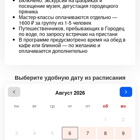
Включено: экскурсии на фабриках и
посещение музея, дегустация городецкого
пряника
Мастер-классы оплачиваются отдельно —
1600 ₽ за группу из 1-5 человек
Путешественников, пребывающих в Городец
по воде, по запросу встречаю на пристани
В программе предусмотрено время на обед в
кафе или блинной — по желанию и
оплачивается дополнительно
Выберите удобную дату из расписания
Август 2026
пн
вт
ср
чт
пт
сб
вс
1
2
3
4
5
6
7
8
9