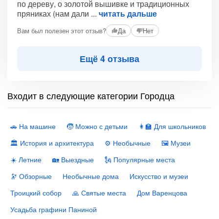
по дереву, о золотой вышивке и традиционных
пряниках (нам дали
читать дальше
Вам был полезен этот отзыв?
Да
Нет
Ещё 4 отзыва
Входит в следующие категории Городца
🚗 На машине
🧒 Можно с детьми
👩‍🏫 Для школьников
🏛 История и архитектура
⚙️ Необычные
🖼 Музеи
☀️ Летние
🏡 Выездные
🗽 Популярные места
🔭 Обзорные
Необычные дома
Искусство и музеи
Троицкий собор
🙏 Святые места
Дом Варенцова
Усадьба графини Паниной