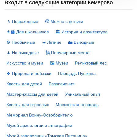
Входит в следующие категории Кемерово
🚶 Пешеходные
🧒 Можно с детьми
👩‍🏫 Для школьников
🏛 История и архитектура
⚙️ Необычные
☀️ Летние
🏡 Выездные
🧘 На выходные
🗽 Популярные места
Искусство и музеи
🖼 Музеи
Реликтовый лес
🍀 Природа и пейзажи
Площадь Пушкина
Квесты для детей
Развлечения
Мастер-классы для детей
Уникальный опыт
Квесты для взрослых
Московская площадь
Мемориал Воину-Освободителю
Музей археологии и этнографии
Музей-заповедник «Томская Писаница»