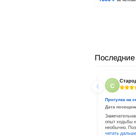
Последние 
Старо
С
Прогулка на с
Дата посещен
Замечательная
опыт ходьбы н
необычно. Поз
читать дальш