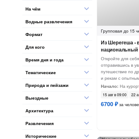
На чём
Водные развлечения
Групповая
до 15 ч
Формат
Из Шерегеша - 
Для кого
национальный 
Откройте для себя
Время дня и года
отправившись в у
путешествие по д
Тематические
и рекам с опытны
Природа и пейзажи
Начало:
На курор
15 авг в 09:00
22 а
Выездные
6700 ₽
за челове
Архитектура
Развлечения
Исторические