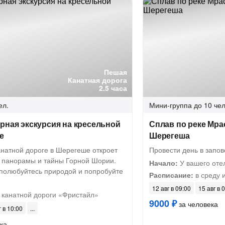
Пешая
Канатная дорога
2.5 часа
ел.
Мини-группа
до 10 чел
рная экскурсия на кресельной
Сплав по реке Мрас
е
Шерегеша
анатной дороге в Шерегеше откроет
Провести день в запо
 панорамы и тайны Горной Шории.
Начало:
У вашего оте
 полюбуйтесь природой и попробуйте
Расписание:
в среду и
12 авг в 09:00
15 авг в 
 канатной дороги «Фристайл»
9000 ₽
за человека
г в 10:00
ка