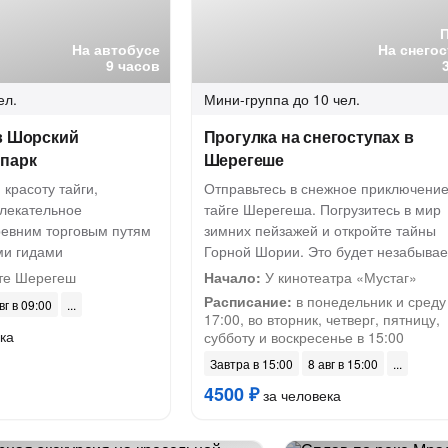
На автобусе
На снегос
9 часов
ел.
Мини-группа
до 10 чел.
в Шорский
Прогулка на снегоступах в
парк
Шерегеше
 красоту тайги,
Отправьтесь в снежное приключение
влекательное
тайге Шерегеша. Погрузитесь в мир
ревним торговым путям
зимних пейзажей и откройте тайны
ми гидами
Горной Шории. Это будет незабыва
те Шерегеш
Начало:
У кинотеатра «Мустаг»
Расписание:
в понедельник и среду
вг в 09:00
17:00, во вторник, четверг, пятницу,
ка
субботу и воскресенье в 15:00
Завтра в 15:00
8 авг в 15:00
4500 ₽
за человека