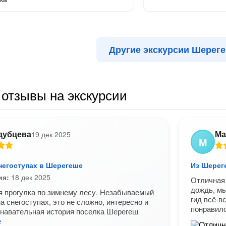
Другие экскурсии Шерег
отзывы на экскурсии
дубцева
Ма
19 дек 2025
М
негоступах в Шерегеше
Из Шерег
ия:
18 дек 2025
Отличная 
дождь, мы
 прогулка по зимнему лесу. Незабываемый
гид всё-в
а снегоступах, это не сложно, интересно и
понравил
навательная история поселка Шерегеш
е