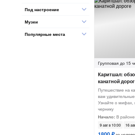
Под настроение
Музеи
Популярные места
Групповая
до 15 ч
Каритшал: обзо
канатной дорог
Путешествие на к
вам удивительные
Узнайте о мифах,
чернику
Начало:
В районе
9 авг в 10:00
16 ав
1800 ₽
за челове