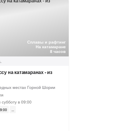
Сплавы и рафтинг
На катамаране
8 часов
.
су на катамаранах - из
ведных местах Горной Шории
ля
 субботу в 09:00
09:00