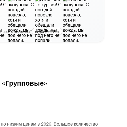
Вам б
+3
лезен этот отзыв?
Да
Нет
и «Групповые»
 по низким ценам в 2026. Большое количество