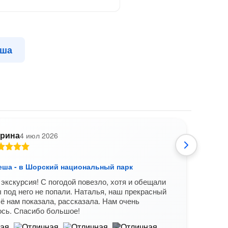
еша
рина
4 июл 2026
еша - в Шорский национальный парк
Из Ш
экскурсия! С погодой повезло, хотя и обещали
Всё п
 под него не попали. Наталья, наш прекрасный
удив
сё нам показала, рассказала. Нам очень
ось. Спасибо большое!