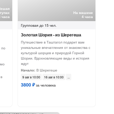
Пешая
тупах
На машине
3 часа
4 часа
Групповая
до 15 чел.
Золотая Шория - из Шерегеша
Путешествие в Таштагол подарит вам
уникальные впечатления от знакомства с
 по
культурой шорцев и природой Горной
Шории. Вдохновляющие виды и история
ждут
емо
Начало:
В Шерегеше
 в
9 авг в 10:00
16 авг в 10:00
3800 ₽
за человека