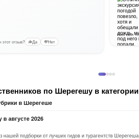
Вам был по
 этот отзыв?
Да
Нет
ственников по Шерегешу в категори
убрики в Шерегеше
 в августе 2026
з нашей подборки от лучших гидов и турагентств Шерегеша