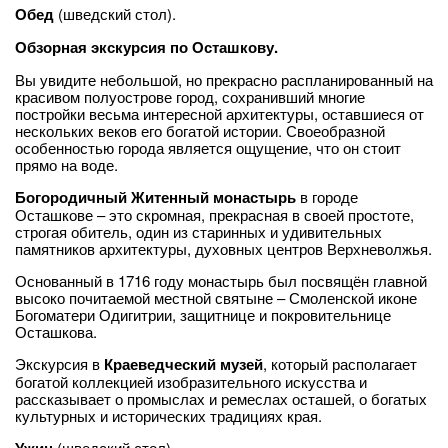
Обед
(шведский стол).
Обзорная экскурсия по Осташкову.
Вы увидите небольшой, но прекрасно распланированный на
красивом полуострове город, сохранивший многие
постройки весьма интересной архитектуры, оставшиеся от
нескольких веков его богатой истории. Своеобразной
особенностью города является ощущение, что он стоит
прямо на воде.
Богородичный Житенный монастырь
в городе
Осташкове – это скромная, прекрасная в своей простоте,
строгая обитель, один из старинных и удивительных
памятников архитектуры, духовных центров Верхневолжья.
Основанный в 1716 году монастырь был посвящён главной
высоко почитаемой местной святыне – Смоленской иконе
Богоматери Одигитрии, защитнице и покровительнице
Осташкова.
Экскурсия в
Краеведческий музей
, который располагает
богатой коллекцией изобразительного искусства и
рассказывает о промыслах и ремеслах осташей, о богатых
культурных и исторических традициях края.
(шведский стол).