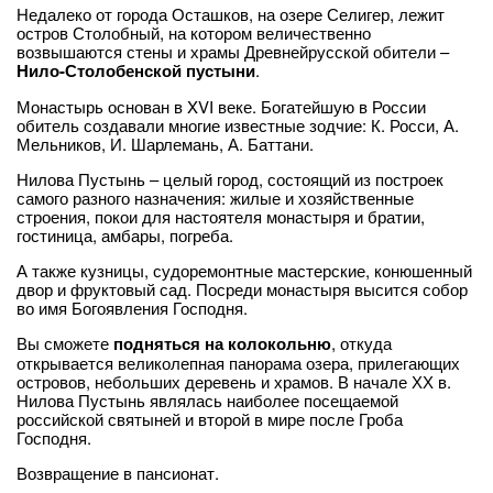
Недалеко от города Осташков, на озере Селигер, лежит
остров Столобный, на котором величественно
возвышаются стены и храмы Древнейрусской обители –
Нило-Столобенской пустыни
.
Монастырь основан в XVI веке. Богатейшую в России
обитель создавали многие известные зодчие: К. Росси, А.
Мельников, И. Шарлемань, А. Баттани.
Нилова Пустынь – целый город, состоящий из построек
самого разного назначения: жилые и хозяйственные
строения, покои для настоятеля монастыря и братии,
гостиница, амбары, погреба.
А также кузницы, судоремонтные мастерские, конюшенный
двор и фруктовый сад. Посреди монастыря высится собор
во имя Богоявления Господня.
Вы сможете
подняться на колокольню
, откуда
открывается великолепная панорама озера, прилегающих
островов, небольших деревень и храмов. В начале ХХ в.
Нилова Пустынь являлась наиболее посещаемой
российской святыней и второй в мире после Гроба
Господня.
Возвращение в пансионат.