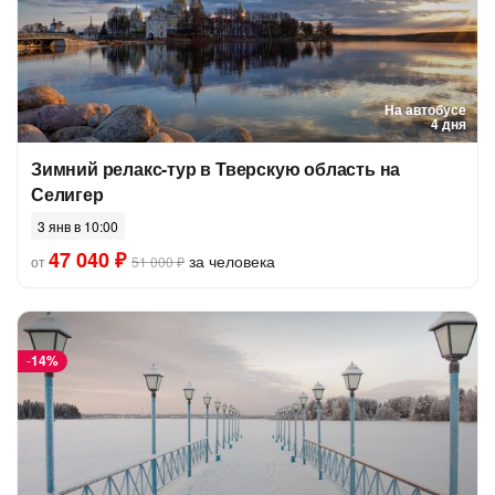
На автобусе
4 дня
Зимний релакс-тур в Тверскую область на
Селигер
3 янв в 10:00
47 040 ₽
за человека
от
51 000 ₽
-
14%