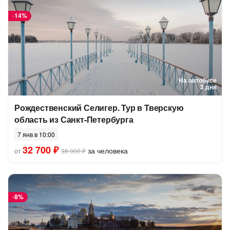
-
14%
На автобусе
3 дня
Рождественский Селигер. Тур в Тверскую
область из Санкт-Петербурга
7 янв в 10:00
32 700 ₽
за человека
от
38 000 ₽
-
8%