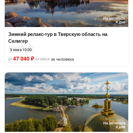
На автобусе
4 дня
Зимний релакс-тур в Тверскую область на
Селигер
3 янв в 10:00
47 040 ₽
за человека
от
51 000 ₽
На автобусе
4 дня