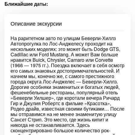
Ближайшие даты:
Описание экскурсии
На раритетном авто по улицам Беверли-Хиллз
Автопрогулка по Лос-Анджелесу проходит на
нескольких моделях: это может быть Dodge GTS,
Cadillac или Ford Mustang. А может Вам больше
нравится Buick, Chrysler, Camaro или Corvette
(1966 — 1975 гг.). Поездка включает в себя осмотр
его самых знаковых достопримечательностей. И
начнем мы, конечно же, с самого престижного
города округа Лос-Анджелес — Беверли-Хиллз.
Дорогие особняки знаменитых и богатых людей,
фешенебельные рестораны, популярный отель
«Беверли Уилшер», где коротали вечера Ричард
Гир и Джулия Робертс в фильме «Красотка»,
Родео драйв, известная своими бутиками… После
мы отправимся на не менее знаменитую улицу
Сансет Стрип. Это место, где жизнь кипит и
никогда не останавливается. Здесь
сконцентрировано большое количество рок-