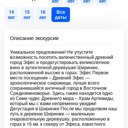
авг
авг
авг
авг
14
15
16
Все
авг
авг
авг
даты
Описание экскурсии
Уникальное предложение! Не упустите
возможность посетить величественный древний
город Эфес и продегустировать великолепное
вино в аутентичной деревушке Ширинже,
расположенной высоко в горах. Эфес Первое
место посещения – Древний Эфес —
археологическое сокровище, лучше всего
сохранившийся античный город в Восточном
Средиземноморье. Здесь также находится одно
из Семи чудес Древнего мира – Храм Артемиды,
который мы с вами непременно увидим!
Дегустация в Ширинже После мы продолжим наш
путь в деревню Ширинже — маленькую
очаровательную деревушку, расположенную в
горах в 15 км. к северу от Эфеса, известного