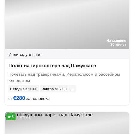
На машине
30 минут
Индивидуальная
Полёт на гирокоптере над Памуккале
Полетать над травертинами, Иераполисом и бассейном
Клеопатры
Сегодня в 12:00
Завтра в 07:00
€280
за человека
от
1 отзыв