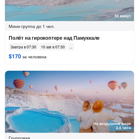
30 минут
Мини-группа
до 1 чел.
Полёт на гирокоптере над Памуккале
Завтра в 07:30
10 авг в 07:30
$170
за человека
На воздушном шаре
2.5 часа
Групповая