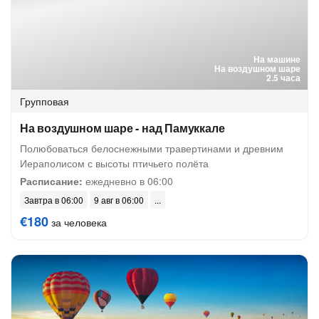
На машине
На воздушном шаре
2.5 часа
Групповая
На воздушном шаре - над Памуккале
Полюбоваться белоснежными травертинами и древним
Иераполисом с высоты птичьего полёта
Расписание:
ежедневно в 06:00
Завтра в 06:00
9 авг в 06:00
€180
за человека